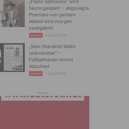
„Paolo Santonino“ wird
heute gespielt – abgesagte
Premiere von gestern
Abend wird morgen
nachgeholt
8. August 2026
Aktuell
„Sein Charakter bleibt
unersetzbar“ –
Fußballverein nimmt
Abschied
7. August 2026
Aktuell
Anzeige