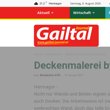
C
21.2
Samstag, 8. August 2026
Hermagor
Aktuell
Wirtschaft
Gailtal
Journal
Home
Wirtschaft
Deckenmalerei by Wieser Art
Deckenmalerei b
von
Redaktion GTO
-
19. Januar 2021
Hermagor -
Nicht nur Wände und Böden eignen si
auch Decken. Die Arbeitsweise ist z
senkrechten Wand, doch das tolle Er