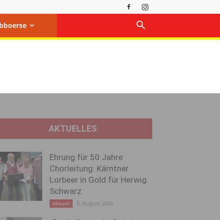
bboerse
AKTUELLES
Ehrung für 50 Jahre
Chorleitung: Kärntner
Lorbeer in Gold für Herwig
Schwarz
8. August 2026
Aktuell