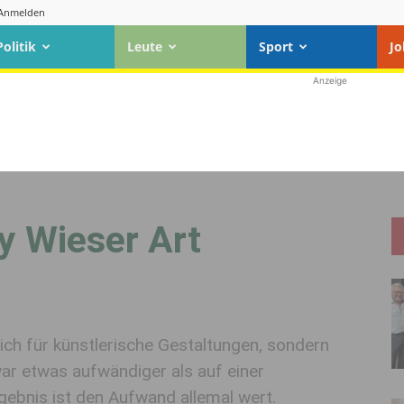
Anmelden
Politik
Leute
Sport
Jo
Anzeige
y Wieser Art
ch für künstlerische Gestaltungen, sondern
war etwas aufwändiger als auf einer
gebnis ist den Aufwand allemal wert.