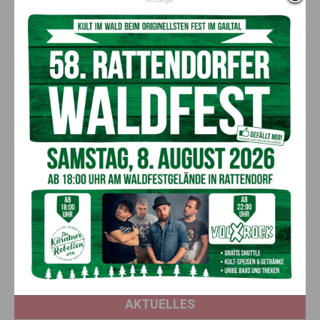
Vorheriger Artikel
Nächster Artikel
Jede Sekunde zählt – Erste
Schwerer Verkehrsunfall in
Hilfe rettet Leben!
Hermagor
AKTUELLES