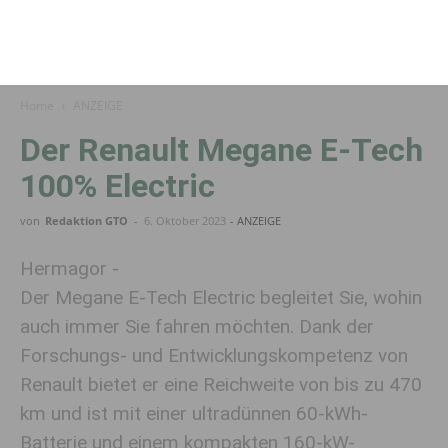
Home
ANZEIGE
Der Renault Megane E-Tech
100% Electric
von
Redaktion GTO
-
6. Oktober 2023
- ANZEIGE
Hermagor -
Der Megane E-Tech Electric begleitet Sie, wohin
auch immer Sie fahren möchten. Dank der
Forschungs- und Entwicklungskompetenz von
Renault bietet er eine Reichweite von bis zu 470
km und ist mit einer ultradünnen 60-kWh-
Batterie und einem kompakten 160-kW-