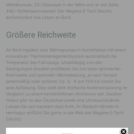
Mittelkonsole, 33 l Stauraum in der Mitte und an der Seite,
440 l Kofferraumvolumen: Der Megane E-Tech Electric
perfektioniert das Leben an Bord.
Größere Reichweite
An Bord reguliert eine Wärmepumpe in Kombination mit einem
innovativen Thermomanagementsystem automatisch die
Temperatur des Fahrzeugs. Unabhängig von den
Bedingungen draußen profitieren Sie von einer optimierten
Reichweite und optimaler Wärmeleistung, je nach Version
serienmäßig oder optional. Ca. 3,- € pro 100 km kostet Sie
eine Aufladung. Dies stellt eine dreifache Kosteneinsparung im
Vergleich zu einem herkömmlichen Verbrenner dar. Darüber
hinaus gibt es den Ökobonus sowie eine Umtauschprämie.
Lassen Sie sich beraten! Auto Roth, Ihr Renault-Händler in
Hermagor entführt Sie gerne in die Welt des Megane E-Tech
Electric!
Anzeige