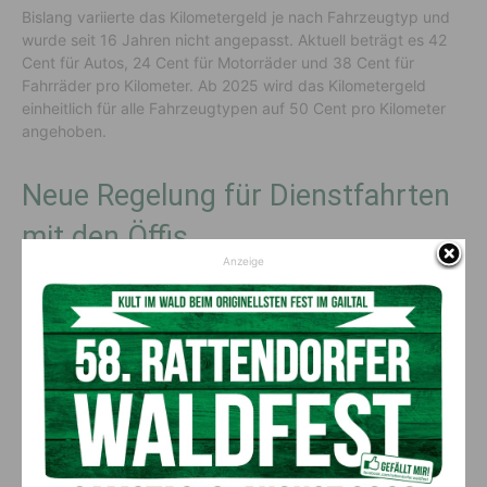
Bislang variierte das Kilometergeld je nach Fahrzeugtyp und
wurde seit 16 Jahren nicht angepasst. Aktuell beträgt es 42
Cent für Autos, 24 Cent für Motorräder und 38 Cent für
Fahrräder pro Kilometer. Ab 2025 wird das Kilometergeld
einheitlich für alle Fahrzeugtypen auf 50 Cent pro Kilometer
angehoben.
Neue Regelung für Dienstfahrten
mit den Öffis
Anzeige
Zusätzlich gibt es eine neue Regelung für Dienstfahrten mit
öffentlichen Verkehrsmitteln. Hier wird ein “distanzabhängiger
Beförderungszuschuss” eingeführt, der für die ersten 50
Kilometer ebenfalls 50 Cent pro gefahrenem Kilometer
beträgt. Diese Maßnahme soll insbesondere für
Dauerkartenbesitzer von Interesse sein.
Vorheriger Artikel
Nächster Artikel