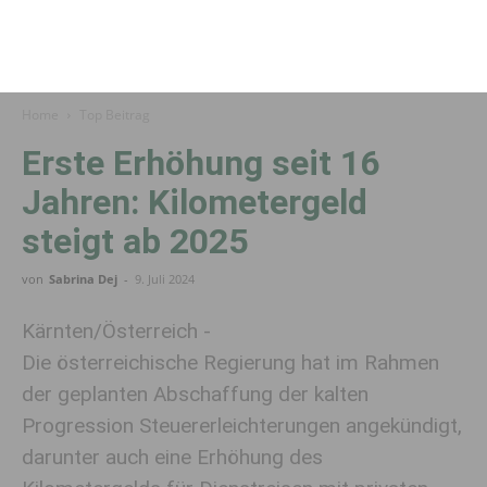
Home
Top Beitrag
Erste Erhöhung seit 16
Jahren: Kilometergeld
steigt ab 2025
von
Sabrina Dej
-
9. Juli 2024
Kärnten/Österreich -
Die österreichische Regierung hat im Rahmen
der geplanten Abschaffung der kalten
Progression Steuererleichterungen angekündigt,
darunter auch eine Erhöhung des