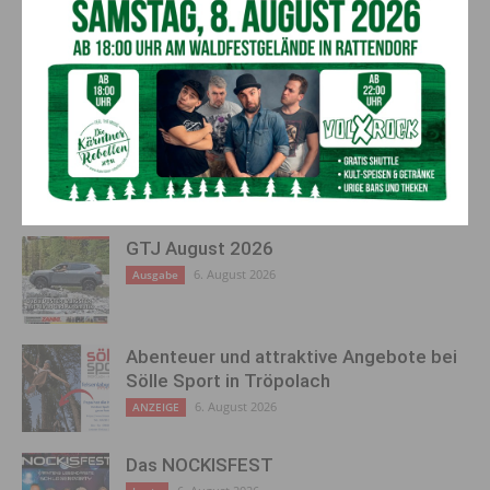
Entspanntes Schmökern am
FA – Mischelin: Die
Wörthersee: AK-
Freiheitlichen Arbeitnehmer
Sommerbibliotheken sorgen
sind strikt gegen eine
für Lesespaß
Anhebung
des Pensionsantrittsalters
AKTUELLES
GTJ August 2026
6. August 2026
Ausgabe
Abenteuer und attraktive Angebote bei
Sölle Sport in Tröpolach
6. August 2026
ANZEIGE
Das NOCKISFEST