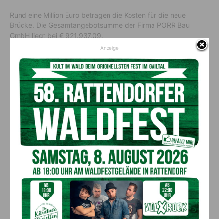
Rund eine Million Euro betragen die Kosten für die neue
Brücke. Die Gesamtangebotsumme der Firma PORR Bau
GmbH liegt bei € 921.937,09.
Anzeige
Feierliche Eröffnung
Coronabedingt musste auf eine feierliche Eröffnung verzichtet
werden.
Somit wurde ein öffentliches Infrastrukturprojekt seiner
Bestimmung übergeben.
Vorheriger Artikel
Nächster Artikel
Heilige Corona, schau herab!
Schlauchschal, das
Multifunktionstuch als
Maskenalternative