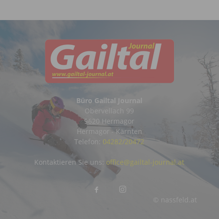
Büro Gailtal Journal
Obervellach 99
9620 Hermagor
Hermagor - Kärnten
Telefon:
04282/20472
Kontaktieren Sie uns:
office@gailtal-journal.at
© nassfeld.at