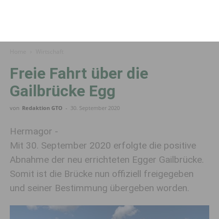
Home
Wirtschaft
Freie Fahrt über die
Gailbrücke Egg
von
Redaktion GTO
-
30. September 2020
Hermagor -
Mit 30. September 2020 erfolgte die positive
Abnahme der neu errichteten Egger Gailbrücke.
Somit ist die Brücke nun offiziell freigegeben
und seiner Bestimmung übergeben worden.