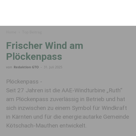
Home
Top Beitrag
Frischer Wind am
Plöckenpass
von
Redaktion GTO
-
31. Juli 2025
Plöckenpass -
Seit 27 Jahren ist die AAE-Windturbine „Ruth“
am Plöckenpass zuverlässig in Betrieb und hat
sich inzwischen zu einem Symbol für Windkraft
in Kärnten und für die energie:autarke Gemeinde
Kötschach-Mauthen entwickelt.