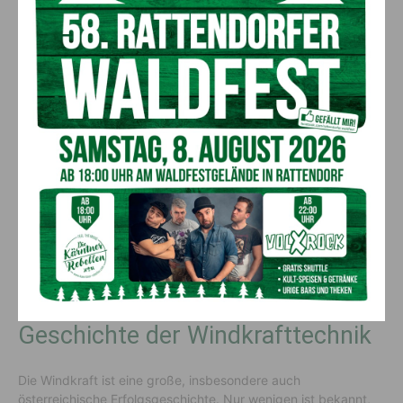
dass sich die Windkraft in Österreich durchsetzen könnte.
Mittlerweile ist die vom Wind bereitgestellte Energie in
Österreich für die sichere heimische Energieversorgung
unerlässlich und zugleich ein regional bedeutender
Wirtschaftsfaktor. Rund 1.500 Windräder können heute in
Österreich den Verbrauch von weit über 2,5 Millionen
Haushalten abdecken. Das sind mehr als die Hälfte aller
Haushalte. Anstatt Milliarden Euro für Erdöl und Erdgas
bezahlen zu müssen, schafft die regionale Energieerzeugung
Arbeitsplätze und Energieunabhängigkeit. In Österreich hat
sich zudem eine hochinnovative Windkraftindustrie entwickelt,
deren Produkte wie Generatoren, Kunststoffe für Rotorblätter,
langlebige Lager oder elektronische Steuerungen weltweit
gefragt sind.
Geschichte der Windkrafttechnik
Die Windkraft ist eine große, insbesondere auch
österreichische Erfolgsgeschichte. Nur wenigen ist bekannt,