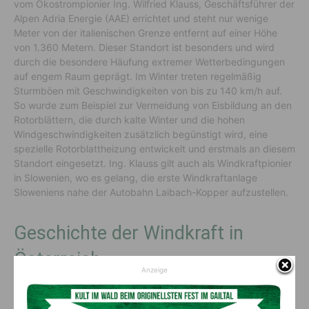
vom Ökostrompionier Ing. Wilfried Klauss, Geschäftsführer der
Alpen Adria Energie (AAE) errichtet und steht nur wenige
Meter von der italienischen Grenze entfernt auf einer Höhe
von 1.360 Metern. Dieser Standort ist besonders und wird
durch die besondere Häufung extremer Wetterbedingungen
auf engem Raum geprägt. Im Winter treten regelmäßig
Sturmböen mit Geschwindigkeiten von bis zu 140 km/h auf.
So wurde zum Beispiel zur Vermeidung von Eisbildung an den
Rotorblättern, die durch kalte Winter und die hohen
Windgeschwindigkeiten zusätzlich begünstigt wird, eine
spezielle Rotorblattheizung entwickelt und erstmals an diesem
Standort eingesetzt. Ing. Klauss gilt auch als Windkraftpionier
in Slowenien, wo es gelang, die erste Windkraftanlage
Sloweniens nahe der Autobahn Laibach-Kopper aufzustellen.
Geschichte der Windkraft in
Österreich
Anzeige
In Österreich ging die erste Windkraftanlage erst im Jahr
1994 ans Netz. Damals glaubten nur wenige Pioniere daran,