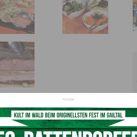
Anzeige
 04285/8285 oder per E-Mail an
reception@plattner.at
.
r.at
für weitere Informationen.