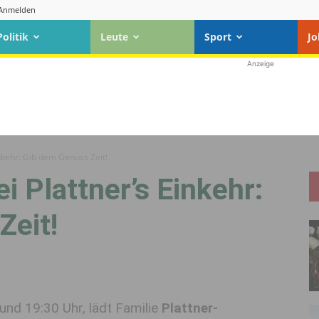
Anmelden
Politik
Leute
Sport
Jo
Anzeige
nkehr: Gib dem Genuss Zeit!
 Plattner’s Einkehr:
Zeit!
nd 19:30 Uhr, lädt Familie
Plattner-