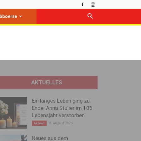
bboerse
AKTUELLES
Ein langes Leben ging zu
Ende: Anna Stulier im 106.
Lebensjahr verstorben
8. August 2026
Aktuell
Neues aus dem