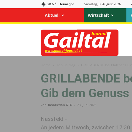
C
28.6
Samstag, 8. August 2026
Hermagor
Aktuell
Wirtschaft
Gailtal
Journal
Home
Top Beitrag
GRILLABENDE bei Plattner’s Ei
GRILLABENDE bei
Gib dem Genuss 
von
Redaktion GTO
-
23. Juni 2023
Nassfeld -
An jedem Mittwoch, zwischen 17:30 u