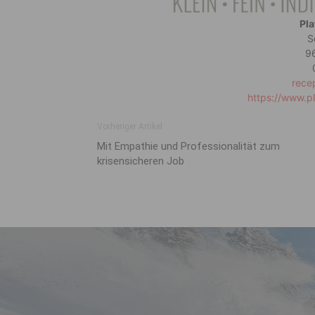
Pla
S
9
rece
https://www.pl
Vorheriger Artikel
Mit Empathie und Professionalität zum
krisensicheren Job