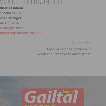
ttner's Einkehr
onnenalpe 99
620 Hermagor
04285/8285
ption@plattner.at
attner.at/plattners-einkehr
Nächster Artikel
Land will Wolfsabschüsse in
Weideschutzgebieten ermöglichen