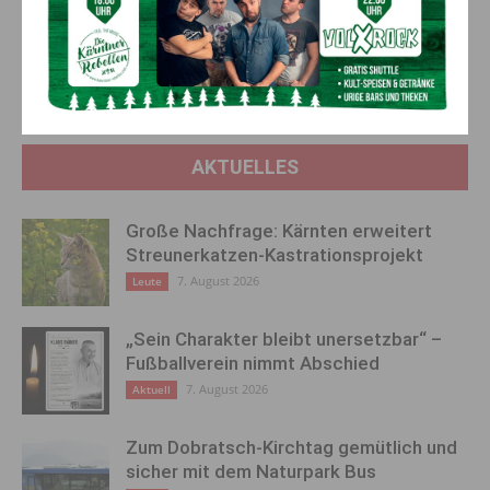
Einladung zum 21. Kirchbacher
Neue Rotkreuz-Uniformen
Apfelfest am 6. Oktober 2024
bestechen mit leuchtendem
Gelb: Mehr Komfort und
Sicherheit für Rettungskräfte
AKTUELLES
Große Nachfrage: Kärnten erweitert
Streunerkatzen-Kastrationsprojekt
7. August 2026
Leute
„Sein Charakter bleibt unersetzbar“ –
Fußballverein nimmt Abschied
7. August 2026
Aktuell
Zum Dobratsch-Kirchtag gemütlich und
sicher mit dem Naturpark Bus