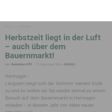
Home
ANZEIGE
Herbstzeit liegt in der Luft
– auch über dem
Bauernmarkt!
von
Redaktion GTO
-
13. September 2024
- ANZEIGE
Hermagor -
Langsam neigt sich der Sommer seinem Ende
zu und so wollen wir Sie wieder einmal zu einem
Besuch auf dem Bauernmarkt in Hermagor
einladen – in diesem Jahr mit vielen neuen