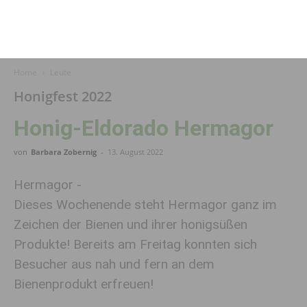
Home
Leute
Honigfest 2022
Honig-Eldorado Hermagor
von
Barbara Zobernig
-
13. August 2022
Hermagor -
Dieses Wochenende steht Hermagor ganz im
Zeichen der Bienen und ihrer honigsüßen
Produkte! Bereits am Freitag konnten sich
Besucher aus nah und fern an dem
Bienenprodukt erfreuen!