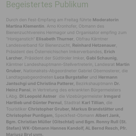
Begeistertes Publikum
Durch den Fest-Empfang am Freitag führte
Moderatorin
Martina Klementin
. Arno Kronhofer, Obmann des
Bienenzuchtvereins Hermagor und Organisator empfing zum
“Honiganstich”
Elisabeth Thurner
, Obfrau Kärntner
Landesverband für Bienenzucht,
Reinhard Hetzenauer
,
Präsident des Österreichischen Imkerverbandes,
Erich
Larcher
, Präsident der Südtiroler Imker,
Gabi Schaunig
,
Kärntner Landeshauptmann-Stellvertreterin, Landesrat
Martin
Gruber
, Nationalrats-Abgeordneter Gabriel Obernosterer, die
Landtagsabgeordneten
Luca Burgstaller
und
Hermann
Jantschgi und Christina Patterer,
Bezirkshauptmann
Dr.
Heinz Pansi
, in Vertretung des erkrankten Bürgermeisters
LAbg.
DI Leopold Astner
die Vizebürgermeister
Irmgard
Hartlieb und Günter Pernul
, Stadtrat
Karl Tillian
, die
Touristiker
Christopher Gruber,
Markus Brandstätter und
Christopher Puntigam,
Speckfest-Obmann
Albert Jank,
Bgm. Christian Müller (Gitschtal) und Bgm. Ronny Rull (St.
Stefan) WK-Obmann Hannes Kandolf, AL Bernd Resch, Pfr.
Mariusz Bryl uvm.