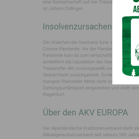
eine Gastwirtschaft auf der Tressdorfer Alm. H
ist Johann Dollinger.
Insolvenzursachen
Die Ursachen der Insolvenz bzw. der Vermögensl
Corona-Pandemie. Vor der Pandemie konnten seh
Pandemie kam es zum wirtschaftlichen Einbruch
schließlich die Liquidation der Gesellschaft, h
Tressdorfer Alm zurückgestellt und die Betrie
Verpächterin zurückgestellt. Schließlich musste 
mangels finanzieller Mittel nicht vollständig b
Zahlungsunfähigkeit eingestehen und stellt de
Klagenfurt.
Über den AKV EUROPA
Der Alpenländische Kreditorenverband steht als
Gläubigerschutzverband seit nahezu 100 Jahren