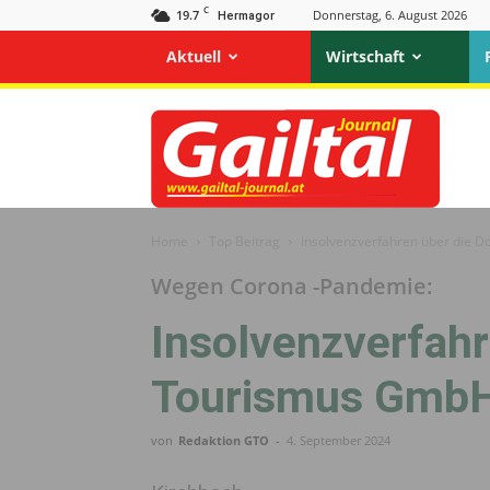
C
19.7
Donnerstag, 6. August 2026
Hermagor
Aktuell
Wirtschaft
Gailtal
Journal
Home
Top Beitrag
Insolvenzverfahren über die D
Wegen Corona -Pandemie:
Insolvenzverfahr
Tourismus GmbH
von
Redaktion GTO
-
4. September 2024