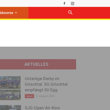
bboerse
AKTUELLES
Unterliga-Derby im
Gitschtal: SG Gitschtal
empfängt SV Egg
5. August 2026
Sport
SJG-Open-Air-Kino