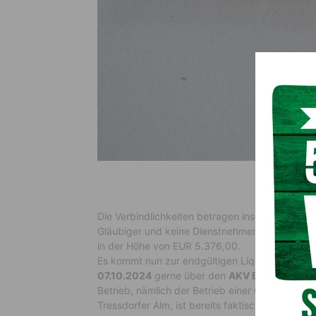
Die Verbindlichkeiten betragen insgesamt rund
Gläubiger und keine Dienstnehmer betroffen. 
in der Höhe von EUR 5.376,00.
Es kommt nun zur endgültigen Liquidation der
07.10.2024
gerne über den
AKV EUROPA unt
Betrieb, nämlich der Betrieb einer Gastwirtsch
Tressdorfer Alm, ist bereits faktisch geschloss