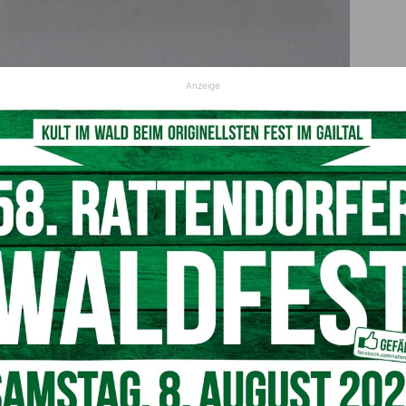
Anzeige
© Bild von Ratfink1973 auf Pixabay
 EUR 16.400,00. Von der Insolvenz sind insgesamt 3
Aktiva bestehen auf dem Bankguthaben bei der Hausbank
 Gesellschaft. Forderungen können
bis zum
er
klagenfurt@akveuropa.at
eingereicht werden. Der
aft vom Betreiber
Dollinger Tourismus GmbH
auf der
en. Die Schuldnerin betrieb seit der Gründung im Jahr 2008