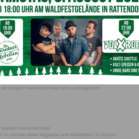
andelsrechtlicher Geschäftsführer und 100%-Gesellschafter
osigkeit liegen hauptsächlich in der
r gute Ergebnisse erzielt. Mit der
. Die Schuldnerin beabsichtigte
atte daher das Pachtobjekt auf der
bs- und Geschäftsausstattung der
die Schuldnerin feststellen, dass die restlichen Gläubiger
efriedigt werden konnten. Die Schuldnerin muss nun die
n derzeitigen Insolvenzantrag beim Landesgericht
 staatlich bevorrechteter
 im Dienste seiner Mitglieder und Mandanten. Er schützt