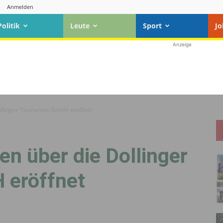
Anmelden
Politik
Leute
Sport
Jo
Anzeige
ollinger Tourismus GmbH eröffnet
en über die Dollinger
 eröffnet