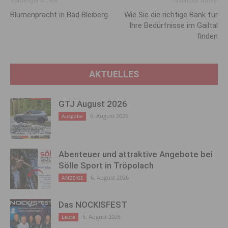
Vorheriger Artikel
Nächster Artikel
Blumenpracht in Bad Bleiberg
Wie Sie die richtige Bank für
Ihre Bedürfnisse im Gailtal
finden
AKTUELLES
GTJ August 2026
6. August 2026
Ausgabe
Abenteuer und attraktive Angebote bei
Sölle Sport in Tröpolach
6. August 2026
ANZEIGE
Das NOCKISFEST
6. August 2026
Leute