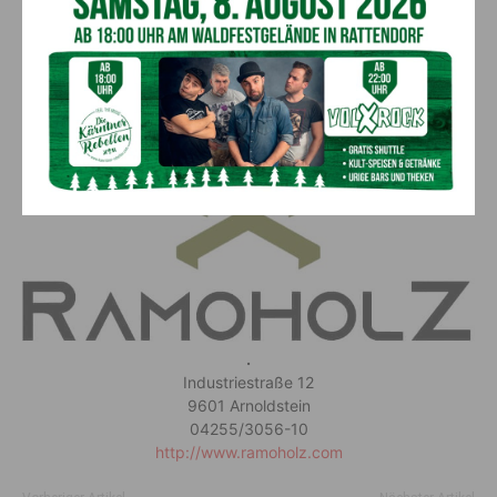
und die Tischler glücklich sind. Das Funkeln in ihren Augen,
wenn sie das Holz im Lager entdecken, ist für mich
unbezahlbar. Ob großer Betrieb oder kleiner Künstler – bei uns
findet jeder das passende Holz“, so Patterer.
.
Industriestraße 12
9601 Arnoldstein
04255/3056-10
http://www.ramoholz.com