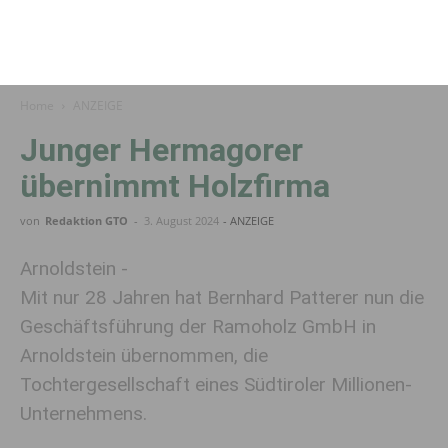
Home
ANZEIGE
Junger Hermagorer
übernimmt Holzfirma
von
Redaktion GTO
-
3. August 2024
- ANZEIGE
Arnoldstein -
Mit nur 28 Jahren hat Bernhard Patterer nun die
Geschäftsführung der Ramoholz GmbH in
Arnoldstein übernommen, die
Tochtergesellschaft eines Südtiroler Millionen-
Unternehmens.