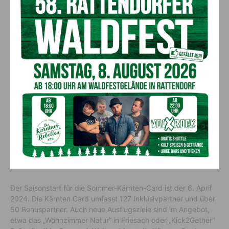
LR Sara Schaar und Kärnten Card Manfred Hautz (c) LPD Kärnten/Peter Just
„Wir sind stolz, auch 2024 wieder Teil dieser Aktion sein zu
können. Sie unterstützt nicht nur gezielt Kärntner Familien, sie
kommt auch den heimischen Ausflugszielen zugute und gibt
damit der gesamten heimischen Wirtschaft einen kräftigen
Impuls“, sagt
Manfred Hautz
.
Kärnten Card
Der Saisonstart für die Sommer-Kärnten-Card ist der 6. April
2024. Die Kärnten Card umfasst 127 Inklusivpartner und über
50 Bonuspartner. Auch neue Ausflugsziele sind im Angebot,
etwa das „Wohnzimmer Natur“ in Friesach oder „Kick2Gether“