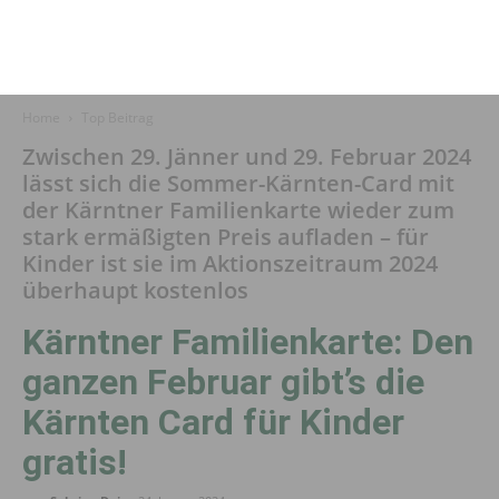
Home
Top Beitrag
Zwischen 29. Jänner und 29. Februar 2024
lässt sich die Sommer-Kärnten-Card mit
der Kärntner Familienkarte wieder zum
stark ermäßigten Preis aufladen – für
Kinder ist sie im Aktionszeitraum 2024
überhaupt kostenlos
Kärntner Familienkarte: Den
ganzen Februar gibt’s die
Kärnten Card für Kinder
gratis!