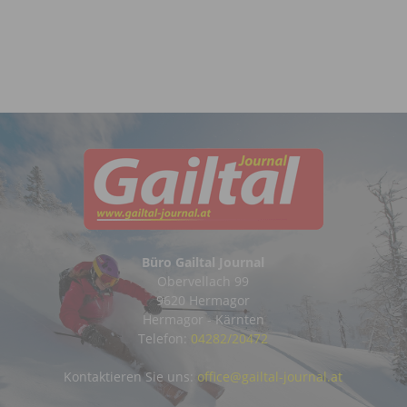
Büro Gailtal Journal
Obervellach 99
9620 Hermagor
Hermagor - Kärnten
Telefon:
04282/20472
Kontaktieren Sie uns:
office@gailtal-journal.at