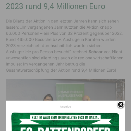
2023 rund 9,4 Millionen Euro
Die Bilanz der Aktion in den letzten Jahren kann sich sehen
lassen: „Im vergangenen Jahr nutzten die Aktion knapp
66.000 Personen – ein Plus von 32 Prozent gegenüber 2022.
Rund 465.000 Besuche bzw. Ausflüge in Kärnten wurden
2023 verzeichnet, durchschnittlich wurden sieben
Ausflugsziele pro Person besucht“, rechnet
Schaar
vor. Nicht
unwesentlich sind allerdings auch die regionalwirtschaftlichen
Impulse: Im vergangenen Jahr betrug die
Gesamtwertschöpfung der Aktion rund 9,4 Millionen Euro!
Anzeige