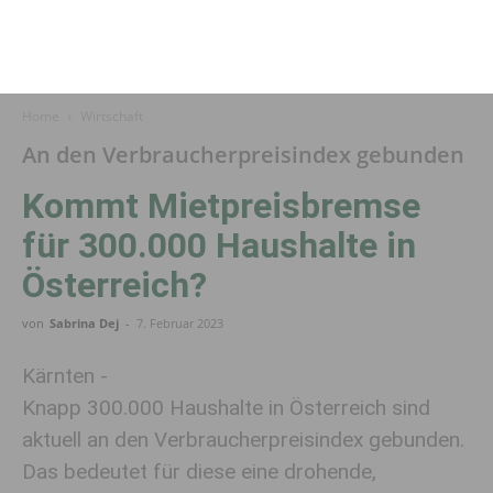
Home
Wirtschaft
An den Verbraucherpreisindex gebunden
Kommt Mietpreis­bremse
für 300.000 Haushalte in
Österreich?
von
Sabrina Dej
-
7. Februar 2023
Kärnten -
Knapp 300.000 Haushalte in Österreich sind
aktuell an den Verbraucherpreisindex gebunden.
Das bedeutet für diese eine drohende,