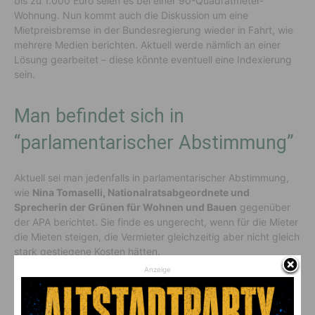
bis zu 1.000 Euro seien es bei einer 90-Quadratmeter-
Wohnung. Nun kommt auch die Diskussion um eine
Mietpreisbremse in der Bundesregierung wieder in Fahrt, wie
mehrere Medien berichten. Aktuell werde nämlich an einer
Lösung gearbeitet – diese könnte eventuell eine Indexierung
sein.
Man befindet sich in
“parlamentarischer Abstimmung”
Aktuell sei man jedenfalls in parlamentarischer Abstimmung,
wie
Nina Tomaselli, Nationalratsabgeordnete und
Sprecherin der Grünen für Wohnen und Bauen
gegenüber
der APA berichtet. Sie finde es ungerecht, wenn für die Mieter
die Mieten steigen, die Vermieter gleichzeitig aber nicht gleich
stark gestiegene Kosten hätten.
Anzeige
Vorheriger Artikel
Nächster Artikel
Aufsehenerregend Hexen­
“Völlige Eskalation”: WWF