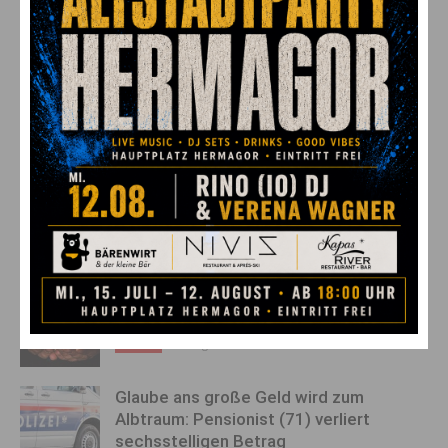
prozess in Arnold­stein: Als
kritisiert Land heftig nach
sich eine Bäuerin wehrte
zweitem Wolf-Abschuss in
Kärnten
AKTUELLES
Waldbrände in Friaul-Julisch Venetien:
Löschflugzeug schöpft Wasser am
Weissensee
10. August 2026
Aktuell
Fußgänger (20) tödlich verletzt –
Unfalllenker weiterhin flüchtig
10. August 2026
Aktuell
Glaube ans große Geld wird zum
Albtraum: Pensionist (71) verliert
sechsstelligen Betrag