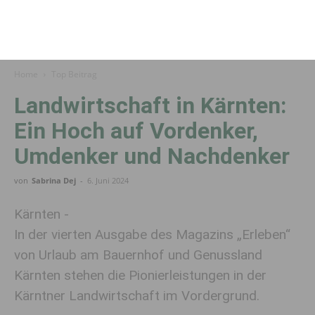
Home
Top Beitrag
Landwirtschaft in Kärnten:
Ein Hoch auf Vordenker,
Umdenker und Nachdenker
von
Sabrina Dej
-
6. Juni 2024
Kärnten -
In der vierten Ausgabe des Magazins „Erleben“
von Urlaub am Bauernhof und Genussland
Kärnten stehen die Pionierleistungen in der
Kärntner Landwirtschaft im Vordergrund.