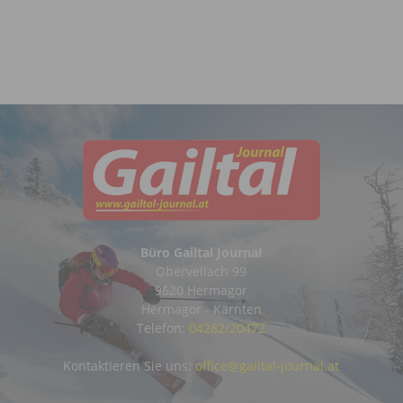
Büro Gailtal Journal
Obervellach 99
9620 Hermagor
Hermagor - Kärnten
Telefon:
04282/20472
Kontaktieren Sie uns:
office@gailtal-journal.at