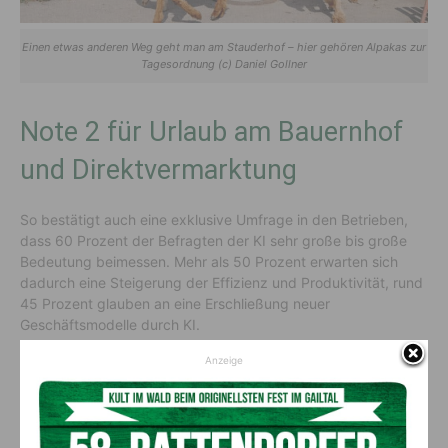
Einen etwas anderen Weg geht man am Stauderhof – hier gehören Alpakas zur
Tagesordnung (c) Daniel Gollner
Note 2 für Urlaub am Bauernhof
und Direktvermarktung
So bestätigt auch eine exklusive Umfrage in den Betrieben,
dass 60 Prozent der Befragten der KI sehr große bis große
Bedeutung beimessen. Mehr als 50 Prozent erwarten sich
dadurch eine Steigerung der Effizienz und Produktivität, rund
45 Prozent glauben an eine Erschließung neuer
Geschäftsmodelle durch KI.
Anzeige
Direktvermarktung und Urlaub am
Bauernhof werden von