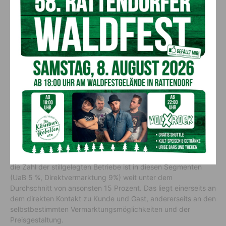
österreichischen Landwirten
positiv bewertet
Das deckt sich auch mit den Ergebnissen der sogenannten
Vision 28+, einer vom Landwirtschaftministerium beauftragten
Studie zum Zukunftsbild der österreichischen Landwirtschaft
und des ländlichen Raumes. In sieben Fokusgruppen wurden
auf Basis einer Befragung von rund 3000 Landwirt:innen,
Konsument:innen; Stakeholdern, nachgelagerten Bereichen
und Schulen entsprechende Ziele und
Umsetzungsmaßnahmen formuliert. Die Umfrage ergab, dass
gerade die Bereiche Direktvermarktung und Urlaub am
Bauernhof von den Betrieben sehr positiv gesehen werden
und im Schulnotensystem mit einer „2“ bewertet werden. Auch
die Zahl der stillgelegten Betriebe ist in diesen Segmenten
(UaB 5 %, Direktvermarktung 9%) weit unter dem
Durchschnitt von ansonsten 15 Prozent. Das liegt einerseits an
dem direkten Kontakt zu Kunde und Gast, andererseits an den
selbstbestimmten Vermarktungsmöglichkeiten und der
Preisgestaltung.