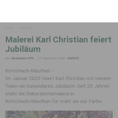
Home
ANZEIGE
Malerei Karl Christian feiert
Jubiläum
von
Redaktion GTO
-
10. September 2024
- ANZEIGE
Kötschach-Mauthen -
Im Januar 2025 feiert Karl Christian mit seinem
Team ein besonderes Jubiläum: Seit 20 Jahren
steht die Dekorationsmalerei in
Kötschach/Mauthen für mehr als nur Farbe.