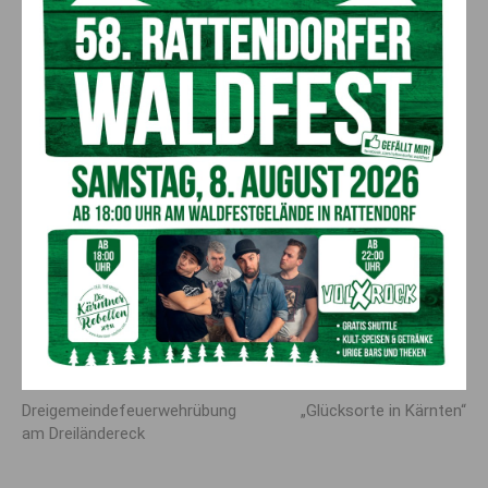
freuen sich auch in Zukunft mit Leidenschaft und Expertise
Ihre Projekte umzusetzen – immer nach dem Motto „A bissl
mehr als malen“
Dekorationsmalerei Christian Karl
9640 Kötschach-Mauthen
0664/5986607
dekorationsmalerei-c.karl@gmx.at
Vorheriger Artikel
Nächster Artikel
Dreigemeindefeuerwehrübung
„Glücksorte in Kärnten“
am Dreiländereck