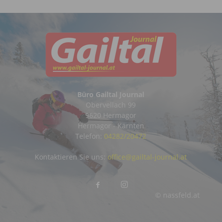
Büro Gailtal Journal
Obervellach 99
9620 Hermagor
Hermagor - Kärnten
Telefon:
04282/20472
Kontaktieren Sie uns:
office@gailtal-journal.at
© nassfeld.at