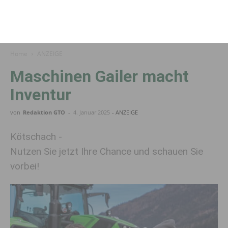
Home
ANZEIGE
Maschinen Gailer macht
Inventur
von
Redaktion GTO
-
4. Januar 2025
- ANZEIGE
Kötschach -
Nutzen Sie jetzt Ihre Chance und schauen Sie
vorbei!