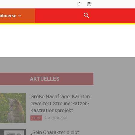
bboerse
AKTUELLES
Große Nachfrage: Kärnten
erweitert Streunerkatzen-
Kastrationsprojekt
7. August 2026
Leute
„Sein Charakter bleibt