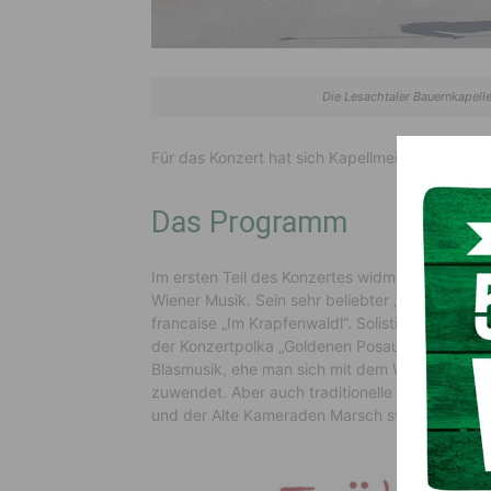
Die Lesachtaler Bauernkapelle
Für das Konzert hat sich Kapellmeister
Gerald 
Das Programm
Im ersten Teil des Konzertes widmet man sich m
Wiener Musik. Sein sehr beliebter „Persischen 
francaise „Im Krapfenwaldl“. Solistisch wird si
der Konzertpolka „Goldenen Posaunen“ präsentie
Blasmusik, ehe man sich mit dem Werk „Austro
zuwendet. Aber auch traditionelle Marschmusik
und der Alte Kameraden Marsch stehen dafür p