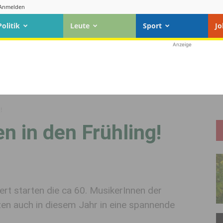
Anmelden
Politik
Leute
Sport
Jo
Anzeige
!
n in den Frühling!
ert starten die ca 60. MusikerInnen der
zen auch in diesem Jahr in eine spannende