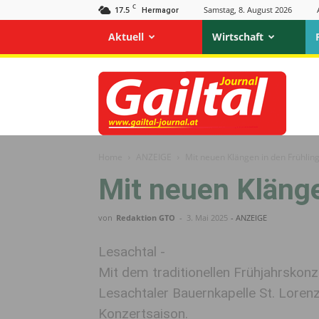
C
17.5
Samstag, 8. August 2026
Hermagor
Aktuell
Wirtschaft
Gailtal
Journal
Home
ANZEIGE
Mit neuen Klängen in den Frühling
Mit neuen Klänge
von
Redaktion GTO
-
3. Mai 2025
- ANZEIGE
Lesachtal -
Mit dem traditionellen Frühjahrskonz
Lesachtaler Bauernkapelle St. Loren
Konzertsaison.