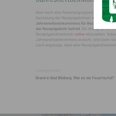
Aber noch eine Personengruppe kann von den 
Deckelung der Rezeptgebühren: Wer im laufend
Jahresnettoeinkommens für Rezeptgebühren
der Rezeptgebühr befreit
. Ein Antrag ist nicht
Rezeptgebührenkonto
online
einzusehen. Soba
Jahresnettoeinkommens erreicht, wird beim näc
Card angezeigt, dass eine Rezeptgebührenbefre
Vorheriger Artikel
Brand in Bad Bleiberg: War es ein Feuerteufel?