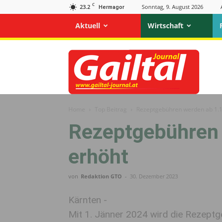
C
23.2
Sonntag, 9. August 2026
Hermagor
Aktuell
Wirtschaft
Gailtal
Journal
Home
Top Beitrag
Rezeptgebühren werden ab 1.1
Rezeptgebühren 
erhöht
von
Redaktion GTO
-
30. Dezember 2023
Kärnten -
Mit 1. Jänner 2024 wird die Rezeptg