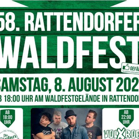
© Symbolfoto Pixabay
 teurer. 2023 zahlten die Österreicher für ein Medikament
Jänner 2024 sind es 7,10 Euro pro Packung. Ist ein
r, dann ist nur der Preis der Packung an sich zu zahlen.
ung
auch von der Rezeptgebühr befreit werden. Manche
Rezeptgebühr befreit, andere können per Antrag befreit
Bezieher, Zivildiener, Asylwerber und Personen mit
für Rezeptgebühren