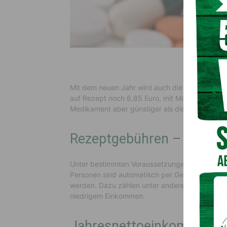
Mit dem neuen Jahr wird auch die Rezeptgebühr
auf Rezept noch 6,85 Euro, mit Montag, dem 1. 
Medikament aber günstiger als die Rezeptgebüh
Rezeptgebühren – Befrei
Unter bestimmten Voraussetzungen kann man 
Personen sind automatisch per Gesetz von der 
werden. Dazu zählen unter anderem Sozialhilfe-
niedrigem Einkommen.
Jahresnettoeinkommens 