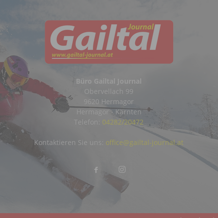
Büro Gailtal Journal
Obervellach 99
9620 Hermagor
Hermagor - Kärnten
Telefon:
04282/20472
Kontaktieren Sie uns:
office@gailtal-journal.at