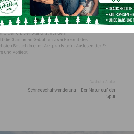
Rezeptgebühren befreit werden. Und zwar besteht eine
en Kalenderjahr bereits
zwei Prozent des
 bezahlt
hat, ist
automatisch für den Rest des Jahres von
 erforderlich. Der Stand ist auf dem
ld die Summe an Gebühren zwei Prozent des
hsten Besuch in einer Arztpraxis beim Auslesen der E-
iung vorliegt.
Nächster Artikel
Schneeschuhwanderung – Der Natur auf der
Spur