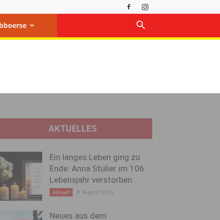
bboerse
AKTUELLES
Ein langes Leben ging zu
Ende: Anna Stulier im 106.
Lebensjahr verstorben
8. August 2026
Aktuell
Neues aus dem