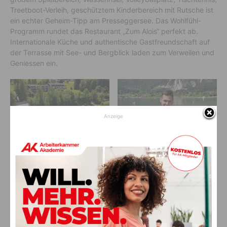
Treetboot-Verleih, geschütztem Kinderbereich mit Rutsche ist
ein echter Geheim-Tipp am Presseggersee. Das Wohlfühl-
Programm rundet das Restaurant „Zum Alois“ perfekt ab.
Internationale Küche und authentische Gastfreundschaft auf
der Terrasse mit See- und Bergblick laden zum Verweilen und
Geniessen ein.
Anzeige
Das Strandbad Passriach betreibt der
Strandbad Passriach
Samerhof aus Tröpolach – am Foto
Junior-Chef Marcel Wassertheurer
Strandbad Passriach