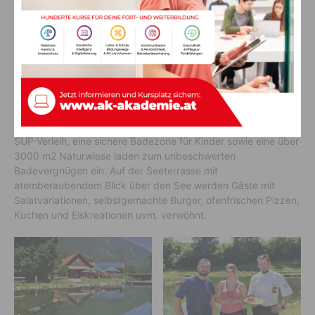
An der Südseite des Pressegger Sees direkt am Schilfgürtel
bietet das Strandbad Passriach Badevergnügen mit Wow-
Faktor! Betreiber
Christian Wassertheurer
sorgt für All-
Inklusive-Gäste seines Tröpolacher Hotels „Samerhof“ und für
alle Gäste und Einheimische für außergewöhnliches
Badevergnügen mit barrierefreiem Zugang. Die Badeplattform
mit dem Gefühl des im Wasser schweben, eine Steganlage mit
mehreren Einstiegen, ein kleiner Sprungturm, Tretboot und
SUP-Verleih, eine sichere Badezone für Kinder sowie eine über
3000 m2 Naturwiese laden zum unbeschwerten
Badevergnügen ein. Auf der Seeterrasse mit
atemberaubendem Blick über den See werden Gäste mit
Salatvariationen, selbstgemachte Burger, ofenfrischen Pizzen,
Kuchen und Eiskreationen uvm. verwöhnt.