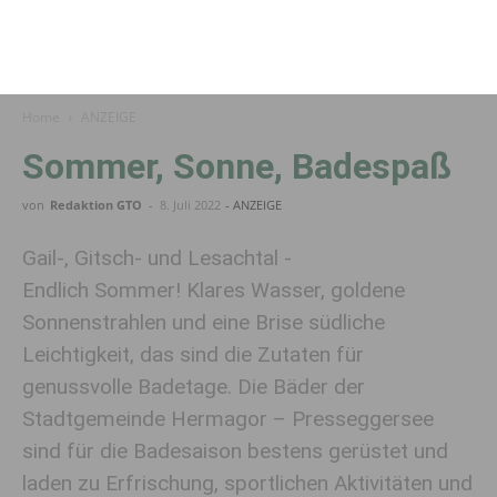
Home
ANZEIGE
Sommer, Sonne, Badespaß
von
Redaktion GTO
-
8. Juli 2022
- ANZEIGE
Gail-, Gitsch- und Lesachtal -
Endlich Sommer! Klares Wasser, goldene
Sonnenstrahlen und eine Brise südliche
Leichtigkeit, das sind die Zutaten für
genussvolle Badetage. Die Bäder der
Stadtgemeinde Hermagor – Presseggersee
sind für die Badesaison bestens gerüstet und
laden zu Erfrischung, sportlichen Aktivitäten und