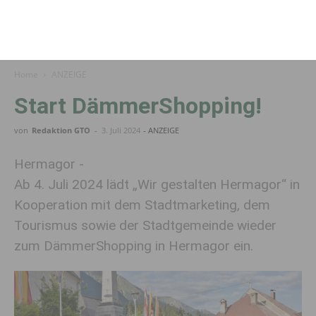
Home
ANZEIGE
Start DämmerShopping!
von
Redaktion GTO
-
3. Juli 2024
- ANZEIGE
Hermagor -
Ab 4. Juli 2024 lädt „Wir gestalten Hermagor“ in
Kooperation mit dem Stadtmarketing, dem
Tourismus sowie der Stadtgemeinde wieder
zum DämmerShopping in Hermagor ein.