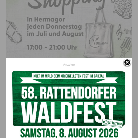
Anzeige
Vorheriger Artikel
Nächster Artikel
Ausgezeichnetes LKH Villach:
Naturpark Dobratsch:
Schlaflabore der Kinder- und
Frühschoppen mit feierlicher
Jugendheilkunde sowie der
Urkundenverleihung