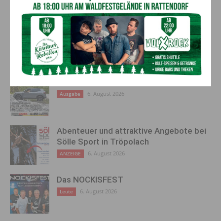
Inneren Medizin sind „1A“
“Österreichs Naturpark des
Jahres 2024”
AKTUELLES
GTJ August 2026
6. August 2026
Ausgabe
Abenteuer und attraktive Angebote bei
Sölle Sport in Tröpolach
6. August 2026
ANZEIGE
Das NOCKISFEST
6. August 2026
Leute