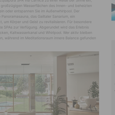
cquapura SPA Via Carnica zu einer Reise der Sinne ein,
e großzügigen Wasserflächen des Innen- und beheizten
ein oder entspannen Sie im Außenwhirlpool. Der
 Panoramasauna, das Gailtaler Sanarium, ein
 um Körper und Geist zu revitalisieren. Für besondere
te SPAs zur Verfügung. Abgerundet wird das Erlebnis
ken, Kaltwasserkanal und Whirlpool. Wer aktiv bleiben
n, während im Meditationsraum innere Balance gefunden