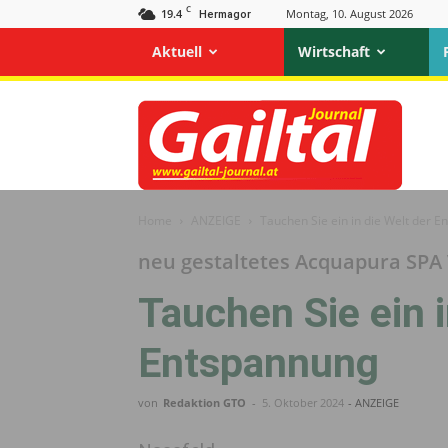
C
19.4
Montag, 10. August 2026
Hermagor
Aktuell
Wirtschaft
Gailtal
Journal
Home
ANZEIGE
Tauchen Sie ein in die Welt der 
neu gestaltetes Acquapura SPA 
Tauchen Sie ein i
Entspannung
von
Redaktion GTO
-
5. Oktober 2024
- ANZEIGE