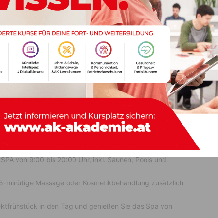
SPA von 9:00 bis 20:00 Uhr, inkl. Saunen, Pools und
25-minütige Massage oder Kosmetikbehandlung zusätzlich
ektfrühstück in den Tag und genießen Sie das Spa von