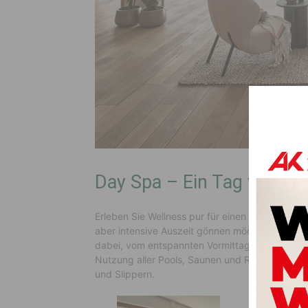
Day Spa – Ein Tag voller
Erleben Sie Wellness pur für einen Tag – unser D
aber intensive Auszeit gönnen möchten. Mit ve
dabei, vom entspannten Vormittag bis hin zur r
Nutzung aller Pools, Saunen und Ruhezonen so
und Slippern.