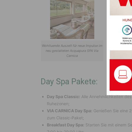
Wohltuende Auszeit für neue Impulse im
neu gestalteten Acquapura SPA Via
Carnica
Day Spa Pakete:
Day Spa Classic:
Alle Annehmlichkeiten des 
Ruhezonen;
VIA CARNICA Day Spa:
Genießen Sie eine 
zum Classic-Paket;
Breakfast Day Spa:
Starten Sie mit einem S
7:00 bis 20:00 Uhr;