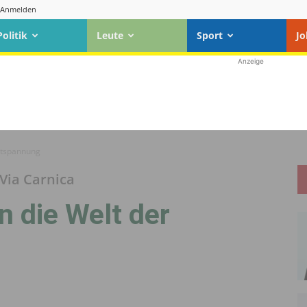
Anmelden
Politik
Leute
Sport
Jo
Anzeige
Entspannung
Via Carnica
n die Welt der