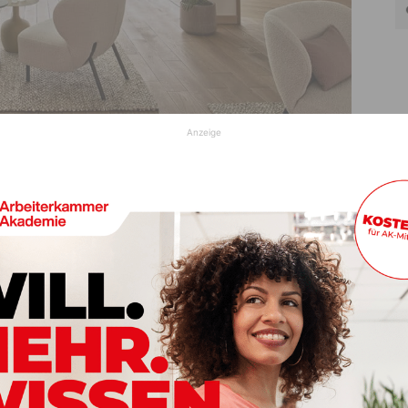
Anzeige
 Genuss und Entspannung
ay Spa-Angebot ist perfekt für alle, die sich eine kurze,
rschiedenen Paketen ist für jeden das passende Erlebnis
omantischen Auszeit zu zweit. Das Basis Paket umfasst die
wie eine Leihbadetasche mit Bademantel, Badetüchern