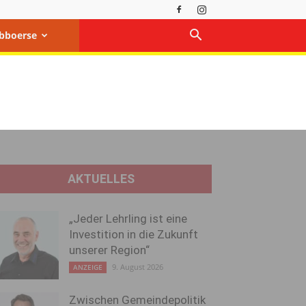
bboerse
AKTUELLES
„Jeder Lehrling ist eine
Investition in die Zukunft
unserer Region“
9. August 2026
ANZEIGE
Zwischen Gemeindepolitik