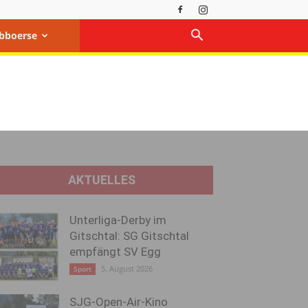
bboerse
AKTUELLES
Unterliga-Derby im
Gitschtal: SG Gitschtal
empfängt SV Egg
5. August 2026
Sport
SJG-Open-Air-Kino