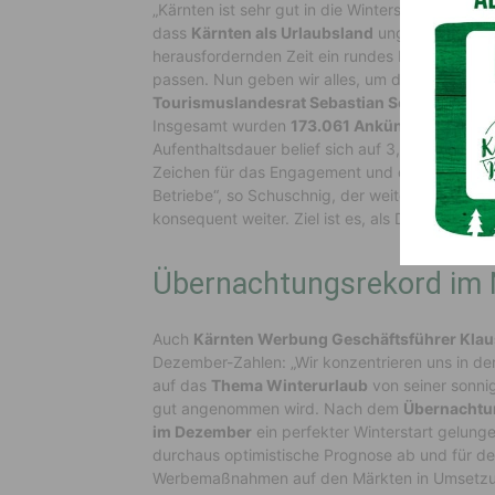
„Kärnten ist sehr gut in die Wintersaison gestar
dass
Kärnten als Urlaubsland
ungebrochen
at
herausfordernden Zeit ein rundes Paket für das
passen. Nun geben wir alles, um diesen positive
Tourismuslandesrat Sebastian Schuschnig
n
Insgesamt wurden
173.061 Ankünfte
und
604
Aufenthaltsdauer belief sich auf 3,5 Nächtigung
Zeichen für das Engagement und den Einsatz al
Betriebe“, so Schuschnig, der weiter festhält:
konsequent weiter. Ziel ist es, als Destination g
Übernachtungsrekord im
Auch
Kärnten Werbung Geschäftsführer Klau
Dezember-Zahlen: „Wir konzentrieren uns in de
auf das
Thema Winterurlaub
von seiner sonnig
gut angenommen wird. Nach dem
Übernachtu
im Dezember
ein perfekter Winterstart gelung
durchaus optimistische Prognose ab und für de
Werbemaßnahmen auf den Märkten in Umsetzung.