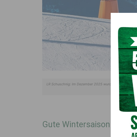
LR Schuschnig: Im Dezember 2025 wurden Zuwächse von 5
Gute Wintersaison für Kä