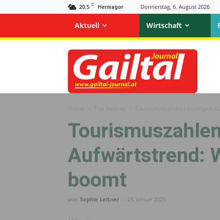
C
20.5
Donnerstag, 6. August 2026
Hermagor
Aktuell
Wirtschaft
Gailtal
Journal
Home
Top Beitrag
Tourismuszahlen bestätigen A
Tourismuszahlen
Aufwärtstrend: 
boomt
von
Sophie Leitner
-
23. Januar 2025