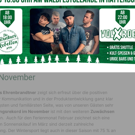
tet. Dieses positive Signal gibt uns Rückenwind und zeigt,
traktiv
ist. Unsere Betriebe haben in einer
 Wintererlebnis anzubieten, wo die Qualität und der Preis
n Trend bis ins Frühjahr zu halten“, so
ach Bekanntwerden des Dezember-Ergebnisses 2025.
.783 Übernachtungen
erreicht. Die durchschnittliche
en. „Dieser Aufwärtstrend ist aber vor allem auch ein
ler Tourismusverantwortlichen sowie unserer starken
 „Wir gehen den bereits eingeschlagenen Reformweg
anzjährig möglichst attraktiv zu sein.”
 November
s Ehrenbrandtner
zeigt sich erfreut über die positiven
r Kommunikation und in der Produktentwicklung ganz klar
sten und familiärsten Seite, was von unseren Gästen sehr
ngsrekord im November
ist mit den weiteren
Zuwächsen
en. Auch für den Ferienmonat Februar zeichnet sich eine
n Sonnenskilauf im März sind derzeit zahlreiche
 Der Wintersport liegt auch in dieser Saison mit 75 % an