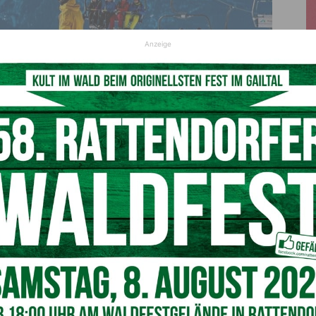
Anzeige
,1 Prozent bei den Ankünften und 9,1 Prozent bei den Übernachtungen
erreicht.
© Pixabay Symbolfoto
rnten