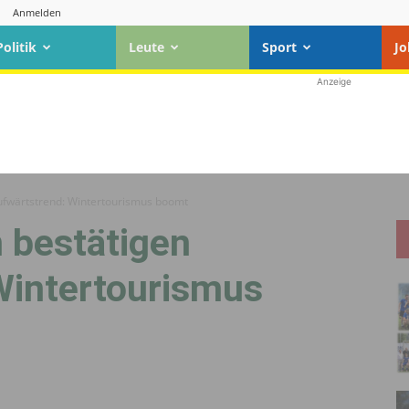
Anmelden
Politik
Leute
Sport
Jo
Anzeige
ufwärtstrend: Wintertourismus boomt
 bestätigen
Wintertourismus