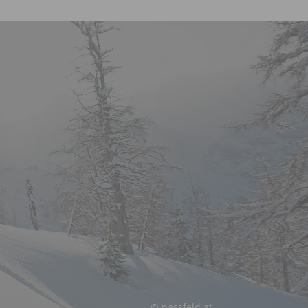
© nassfeld.at