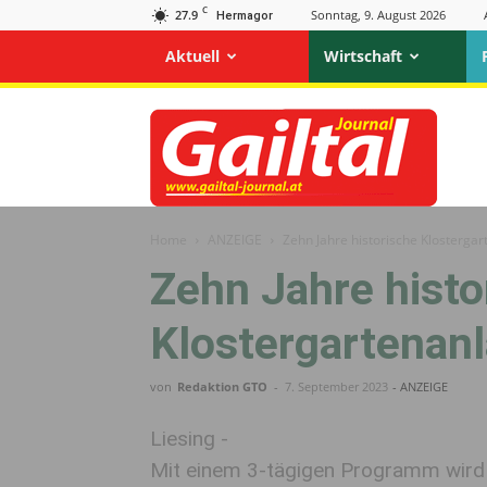
C
27.9
Sonntag, 9. August 2026
Hermagor
Aktuell
Wirtschaft
Gailtal
Journal
Home
ANZEIGE
Zehn Jahre historische Klosterga
Zehn Jahre histo
Klostergartenan
von
Redaktion GTO
-
7. September 2023
- ANZEIGE
Liesing -
Mit einem 3-tägigen Programm wird 