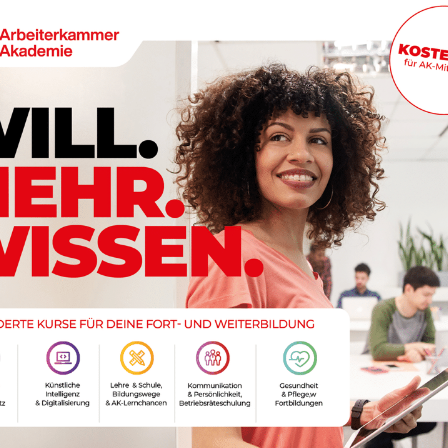
. Simone Matouch
des Ortes
 und war ursprünglich für die Versorgung der Kranken
ke. Heute bietet er nicht nur Einblick in die Vielfalt der
Klostermedizin – eine eigene Epoche in der
er speziell dem Thema Gesundheit und Heilkunde
Europäischen Medizin hören und erleben wir mit
Dr.