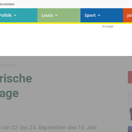
Anmelden
Politik
Leute
Sport
Jo
Anzeige
rtenanlage
rische
lage
von 22. bis 24. September das 10 Jahr