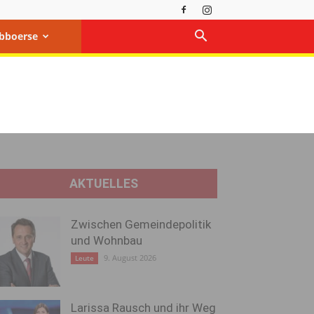
bboerse
AKTUELLES
Zwischen Gemeindepolitik
und Wohnbau
9. August 2026
Leute
Larissa Rausch und ihr Weg