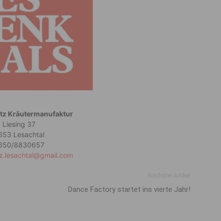
tz Kräutermanufaktur
Liesing 37
653 Lesachtal
650/8830657
z.lesachtal@gmail.com
Nächster Artikel
Dance Factory startet ins vierte Jahr!