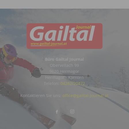
Büro Gailtal Journal
Obervellach 99
9620 Hermagor
Hermagor - Kärnten
Telefon:
04282/20472
Kontaktieren Sie uns:
office@gailtal-journal.at