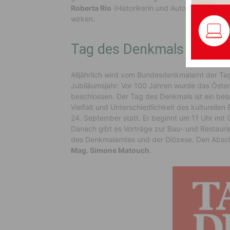
Roberta Rio
(Historikerin und Autorin des Best
wirken.
Tag des Denkmals
Alljährlich wird vom Bundesdenkmalamt der Ta
Jubiläumsjahr: Vor 100 Jahren wurde das Öste
beschlossen. Der Tag des Denkmals ist ein bes
Vielfalt und Unterschiedlichkeit des kulturellen
24. September statt. Er beginnt um 11 Uhr mit
Danach gibt es Vorträge zur Bau- und Restauri
des Denkmalamtes und der Diözese. Den Abschlu
Mag. Simone Matouch
.