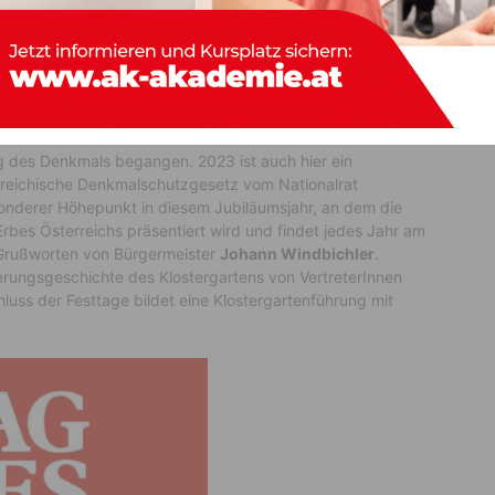
seller Buches „TOPOPHILIA-EFFEKT”), wie Orte auf uns
g des Denkmals begangen. 2023 ist auch hier ein
rreichische Denkmalschutzgesetz vom Nationalrat
onderer Höhepunkt in diesem Jubiläumsjahr, an dem die
 Erbes Österreichs präsentiert wird und findet jedes Jahr am
 Grußworten von Bürgermeister
Johann Windbichler
.
erungsgeschichte des Klostergartens von VertreterInnen
ss der Festtage bildet eine Klostergartenführung mit