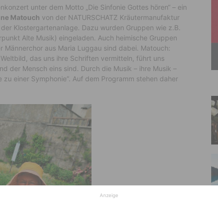
konzert unter dem Motto „Die Sinfonie Gottes hören“ – ein
one Matouch
von der NATURSCHATZ Kräutermanufaktur
in der Klostergartenanlage. Dazu wurden Gruppen wie z.B.
erpunkt Alte Musik) eingeladen. Auch heimische Gruppen
r Männerchor aus Maria Luggau sind dabei. Matouch:
eltbild, das uns ihre Schriften vermitteln, führt uns
d der Mensch eins sind. Durch die Musik – ihre Musik –
e zu einer Symphonie”. Auf dem Programm stehen daher
Anzeige