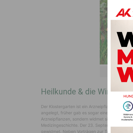
Mag
Heilkunde & die Wirkung 
Der Klostergarten ist ein Arzneipflanzengarten
angelegt, früher gab es sogar eine eigene Apothe
Arzneipflanzen, sondern widmet sich auch der 
Medizingeschichte. Der 23. September ist dah
gewidmet. Neben Vorträgen zur Traditionellen 