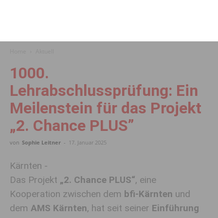
Home
Aktuell
1000.
Lehrabschlussprüfung: Ein
Meilenstein für das Projekt
„2. Chance PLUS”
von
Sophie Leitner
-
17. Januar 2025
Kärnten -
Das Projekt
„2. Chance PLUS“
, eine
Kooperation zwischen dem
bfi-Kärnten
und
dem
AMS Kärnten
, hat seit seiner
Einführung