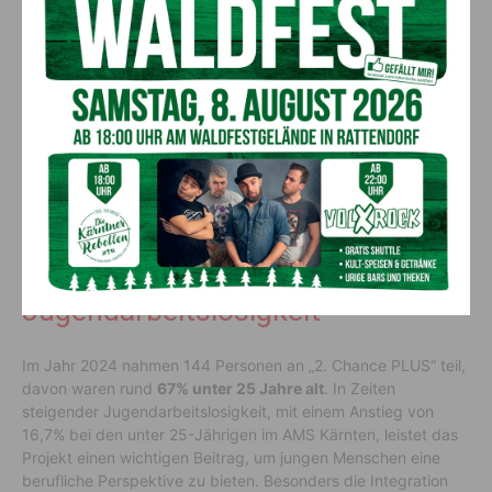
Nicole Mera (Absolventin des Projektes 2. Chance PLUS), Gottfried
Pototschnig (Geschäftsführer bfi-Kärnten) und Peter Wedenig
(Landesgeschäftsführer AMS Kärnten). (c) Marketing bfi-Kärnten
Wichtiger Beitrag zur
Bekämpfung der
Jugendarbeitslosigkeit
Im Jahr 2024 nahmen 144 Personen an „2. Chance PLUS“ teil,
davon waren rund
67% unter 25 Jahre alt
. In Zeiten
steigender Jugendarbeitslosigkeit, mit einem Anstieg von
16,7% bei den unter 25-Jährigen im AMS Kärnten, leistet das
Projekt einen wichtigen Beitrag, um jungen Menschen eine
berufliche Perspektive zu bieten. Besonders die Integration