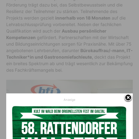
Förderung trägt dazu bei, das Selbstbewusstsein und die
Resilienz der Teilnehmer zu stärken. Teilnehmende des
Projekts werden gezielt
innerhalb von 18 Monaten
auf die
Lehrabschlussprüfung vorbereitet. Neben der fachlichen
Qualifikation wird auch der
Ausbau persönlicher
Kompetenzen
gefördert. Partnerschaften mit der Wirtschaft
und Bildungseinrichtungen sorgen für Praxisnähe. Mit über 75
angebotenen Lehrberufen, darunter
Bürokauffrau/-mann, IT-
Techniker*in und Gastronomiefachleute,
deckt das Projekt
ein breites Spektrum ab und trägt wesentlich zur Bekämpfung
des Fachkräftemangels bei.
Anzeige