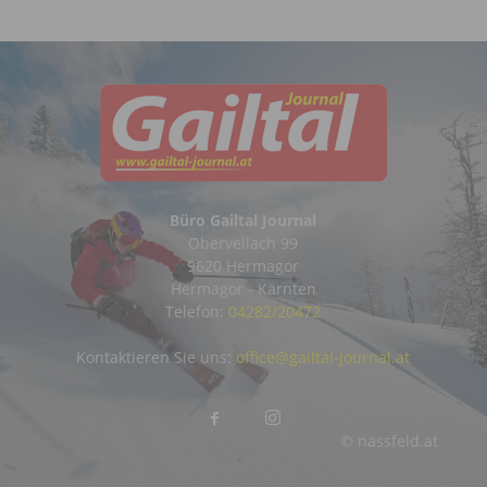
Büro Gailtal Journal
Obervellach 99
9620 Hermagor
Hermagor - Kärnten
Telefon:
04282/20472
Kontaktieren Sie uns:
office@gailtal-journal.at
© nassfeld.at