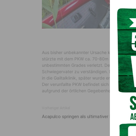
Aus bisher unbekannter Ursache kam der Mann
stürzte mit dem PKW ca. 70-80m in steiles Ge
unbestimmten Grades verletzt. Der Mann schaff
Schwiegervater zu verständigen. Dieser brach
in die Gailtalklinik, später wurde er ins LKH Villa
Der verunfallte PKW befindet sich nach wie vo
aufgrund der örtlichen Gegebenheiten als schwi
Vorheriger Artikel
Acapulco springen als ultimativer Nervenkitzel