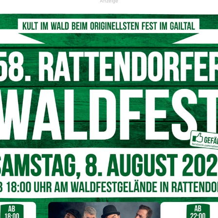
Anzeige
© Symbolfoto Pixabay
 auf einem privaten Forstweg über die Böschung und
lände ab. Er wurde aus dem Fahrzeug geschleudert und
te es, zurück auf den Forstweg zu gelangen, und seinen
te den Mann mit Verletzungen unbestimmten Grades zuerst
ch überstellt.
r im unwegsamen Gelände. Die Bergung gestaltet sich
erig.
Nächster Artikel
Wetterwarnung für den Bezirk Völkermarkt