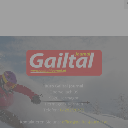
Büro Gailtal Journal
Obervellach 99
9620 Hermagor
Hermagor - Kärnten
Telefon:
04282/20472
Kontaktieren Sie uns:
office@gailtal-journal.at