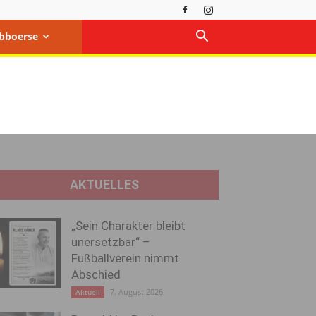
bboerse
AKTUELLES
„Sein Charakter bleibt
unersetzbar“ –
Fußballverein nimmt
Abschied
7. August 2026
Aktuell