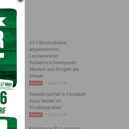
23 Führerscheine
abgenommen:
Landesweiter
Verkehrsschwerpunkt
Alkohol und Drogen am
Steuer
7. August 2026
Aktuell
Verkehrsunfall in Förolach:
Auto landet im
Straßengraben
7. August 2026
Aktuell
Kirchtag in St. Lorenzen