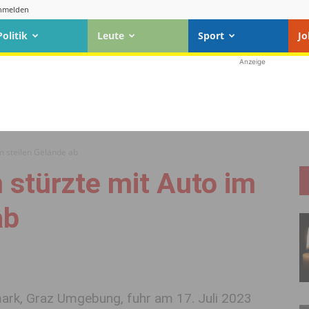
nmelden
Politik
Leute
Sport
Jo
Anzeige
m steilen Gelände ab
 stürzte mit Auto im
ab
mark, Graz Umgebung, fuhr am 17. Juli 2023