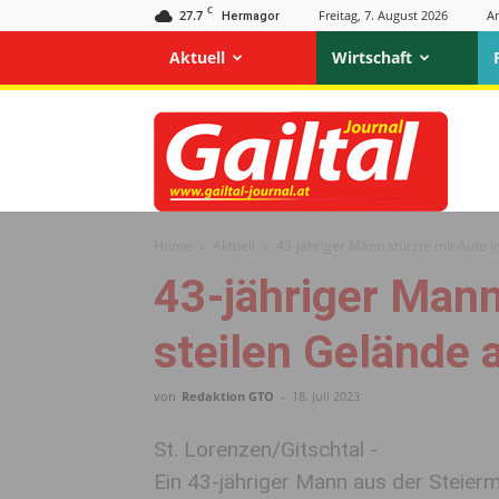
C
27.7
Freitag, 7. August 2026
A
Hermagor
Aktuell
Wirtschaft
Gailtal
Journal
Home
Aktuell
43-jähriger Mann stürzte mit Auto i
43-jähriger Mann
steilen Gelände 
von
Redaktion GTO
-
18. Juli 2023
St. Lorenzen/Gitschtal -
Ein 43-jähriger Mann aus der Steier