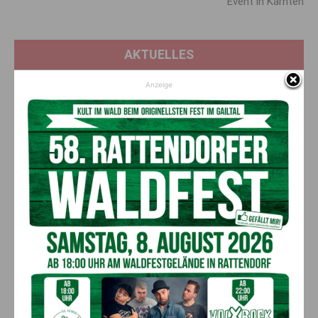
Event in Kärnten
AKTUELLES
Anzeige
„Sein Charakter bleibt unersetzbar“ –
Fußballverein nimmt Abschied
7. August 2026
Aktuell
Bargeld im Bankomaten vergessen –
Polizei bittet um Hinweise
7. August 2026
Aktuell
Lienz: Bub (4) nach Badeunfall
reanimiert – Polizei sucht Zeugen
7. August 2026
Aktuell
Anzeige