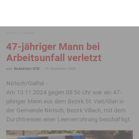
Home
Aktuell
47-jähriger Mann bei
Arbeitsunfall verletzt
von
Redaktion GTO
-
13. November 2024
Nötsch/Gailtal -
Am 13.11.2024 gegen 08.56 Uhr war ein 47-
jähriger Mann aus dem Bezirk St. Veit/Glan in
der Gemeinde Nötsch, Bezirk Villach, mit dem
Durchtrennen einer Leerverrohrung beschäftigt.