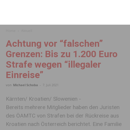
Home
Aktuell
Achtung vor “falschen”
Grenzen: Bis zu 1.200 Euro
Strafe wegen “illegaler
Einreise”
von
Michael Schoba
-
7. Juli 2021
Kärnten/ Kroatien/ Slowenien -
Bereits mehrere Mitglieder haben den Juristen
des ÖAMTC von Strafen bei der Rückreise aus
Kroatien nach Österreich berichtet. Eine Familie