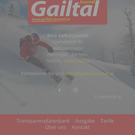
Büro Gailtal Journal
Obervellach 99
9620 Hermagor
Hermagor - Kärnten
Telefon:
04282/20472
Kontaktieren Sie uns:
office@gailtal-journal.at
© nassfeld.at
Transparenzdatenbank
Ausgabe
Tarife
Über uns
Kontakt