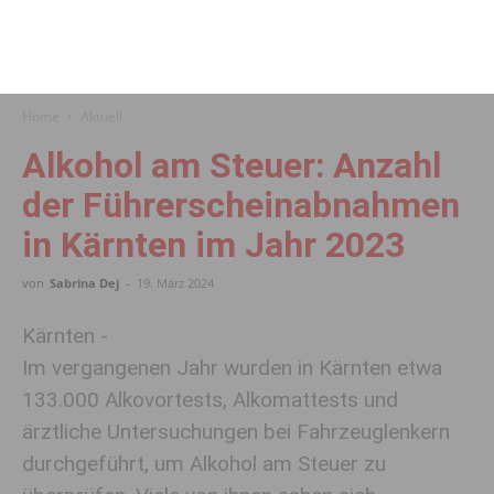
Home
Aktuell
Alkohol am Steuer: Anzahl
der Führerscheinabnahmen
in Kärnten im Jahr 2023
von
Sabrina Dej
-
19. März 2024
Kärnten -
Im vergangenen Jahr wurden in Kärnten etwa
133.000 Alkovortests, Alkomattests und
ärztliche Untersuchungen bei Fahrzeuglenkern
durchgeführt, um Alkohol am Steuer zu