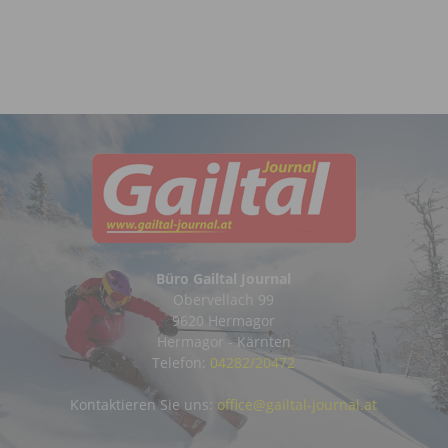
Büro Gailtal Journal
Obervellach 99
9620 Hermagor
Hermagor - Kärnten
Telefon:
04282/20472
Kontaktieren Sie uns:
office@gailtal-journal.at