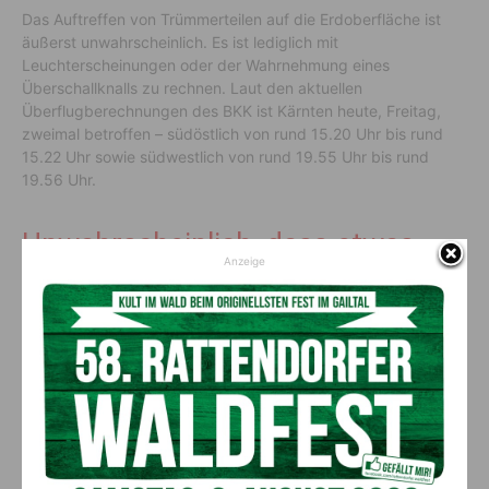
Das Auftreffen von Trümmerteilen auf die Erdoberfläche ist
äußerst unwahrscheinlich. Es ist lediglich mit
Leuchterscheinungen oder der Wahrnehmung eines
Überschallknalls zu rechnen. Laut den aktuellen
Überflugberechnungen des BKK ist Kärnten heute, Freitag,
zweimal betroffen – südöstlich von rund 15.20 Uhr bis rund
15.22 Uhr sowie südwestlich von rund 19.55 Uhr bis rund
19.56 Uhr.
Unwahrscheinlich, dass etwas
Anzeige
passiert
Das Land Kärnten steht im laufenden Kontakt mit den
ebenfalls betroffenen Bundesländern Tirol und Vorarlberg und
dem Innenministerium, erklärt
Katastrophenschutzreferent
Daniel Fellner
. Er betont in diesem Zusammenhang: „Auch
wenn es unwahrscheinlich ist, dass etwas passiert, sehe ich es
als meine vordringlichste Aufgabe, alles zum Schutz der
Menschen in Kärnten zu tun. Umfassende, rechtzeitige und