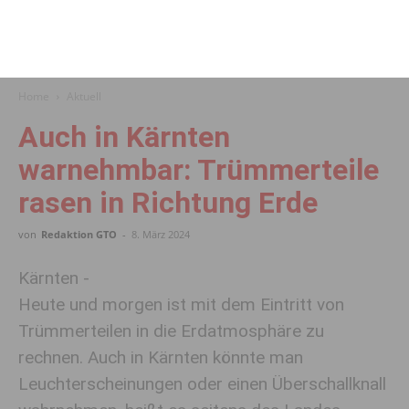
Home
Aktuell
Auch in Kärnten
warnehmbar: Trümmerteile
rasen in Richtung Erde
von
Redaktion GTO
-
8. März 2024
Kärnten -
Heute und morgen ist mit dem Eintritt von
Trümmerteilen in die Erdatmosphäre zu
rechnen. Auch in Kärnten könnte man
Leuchterscheinungen oder einen Überschallknall