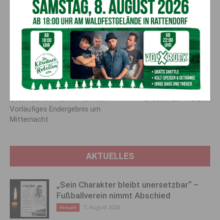
transparente Information ist dabei besonders wichtig.“ Dem
Land gehe es darum, die Menschen im Hinblick auf
ungewöhnliche Lichter und Geräusche bestmöglich zu
sensibilisieren und Panik bereits im Vorfeld zu verhindern,
heißt es in einer Aussendung abschließend.
Vorheriger Artikel
Nächster Artikel
Mittwoch, 13. März 2024,
Marco Ventre: Star mit
endet die AK-Wahl in Kärnten:
Draschitzer Wurzeln
Vorläufiges Endergebnis um
Mitternacht
AKTUELLES
„Sein Charakter bleibt unersetzbar“ –
Fußballverein nimmt Abschied
7. August 2026
Aktuell