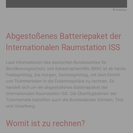
© pixabay
Abgestoßenes Batteriepaket der
Internationalen Raumstation ISS
Laut Informationen des deutschen Bundesamtes für
Bevölkerungsschutz und Katastrophenhilfe (BKK) ist ab heute,
Freitagmittag, bis morgen, Samstagmittag, mit dem Eintritt
von Trümmerteilen in die Erdatmosphäre zu rechnen. Es
handelt sich um ein abgestoßenes Batteriepaket der
Internationalen Raumstation ISS. Die Überflugbahnen der
Trümmerteile betreffen auch die Bundesländer Kärnten, Tirol
und Vorarlberg.
Womit ist zu rechnen?