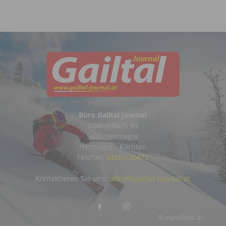
Büro Gailtal Journal
Obervellach 99
9620 Hermagor
Hermagor - Kärnten
Telefon:
04282/20472
Kontaktieren Sie uns:
office@gailtal-journal.at
© nassfeld.at