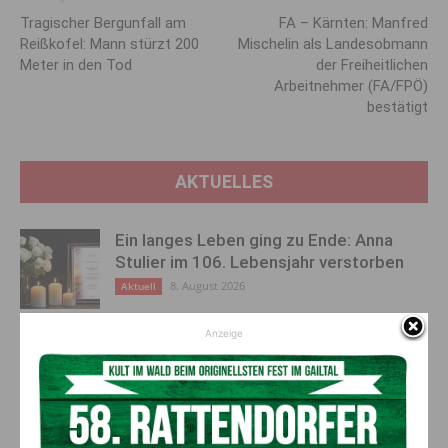
Tragischer Bergunfall am
FA – Kärnten: Manfred
Reißkofel: Mann stürzt 200
Mischelin als Landesobmann
Meter in den Tod
der Freiheitlichen
Arbeitnehmer (FA/FPÖ)
bestätigt
AKTUELLES
Ein langes Leben ging zu Ende: Anna
Stulier im 106. Lebensjahr verstorben
8. August 2026
Aktuell
Anzeige
Ehrung für 50 Jahre Chorleitung:
Kärntner Lorbeer in Gold für Herwig
Schwarz
8. August 2026
Aktuell
„Paolo Santonino“ wird heute gespielt –