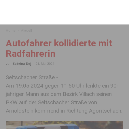
Home
Aktuell
Autofahrer kollidierte mit
Radfahrerin
von
Sabrina Dej
-
21. Mai 2024
Seltschacher Straße -
Am 19.05.2024 gegen 11:50 Uhr lenkte ein 90-
jähriger Mann aus dem Bezirk Villach seinen
PKW auf der Seltschacher Straße von
Arnoldstein kommend in Richtung Agoritschach.