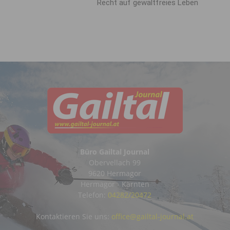
Recht auf gewaltfreies Leben
Büro Gailtal Journal
Obervellach 99
9620 Hermagor
Hermagor - Kärnten
Telefon:
04282/20472
Kontaktieren Sie uns:
office@gailtal-journal.at