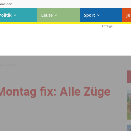
nmelden
Politik
Leute
Sport
Jo
Anzeige
 stehen still
ontag fix: Alle Züge