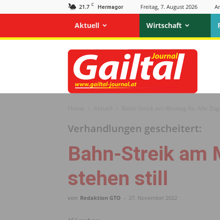
C
21.7
Freitag, 7. August 2026
A
Hermagor
Aktuell
Wirtschaft
Gailtal
Journal
Home
Aktuell
Bahn-Streik am Montag fix: Alle Züge
Verhandlungen gescheitert:
Bahn-Streik am M
stehen still
von
Redaktion GTO
-
27. November 2022