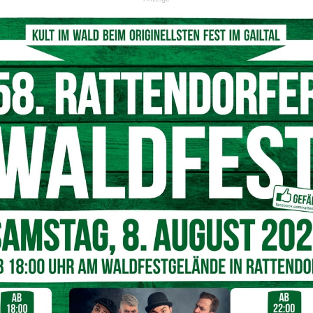
ontag, einen Warnstreik angesetzt.
Für den Bahnbetrieb
r gesamte Zugverkehr eingestellt wird.
Auch der
treiseverkehr ist betroffen. Hier wird es bereits ab
ällen bei den Nightjet- und EuroNight-Verbindungen
 notwendige Fahrten zu verschieben bzw. alternative
bereits Sonntagnacht zu Zugausfällen kommen.
“Zum
rden auch keine Züge in den Streikzeitraum „hinein“
ahrten: Klagenfurt Hbf – Villach Hbf (ab Klagenfurt Hbf
llach Hbf 23:50 Uhr), Villach Hbf – Hermagor (ab Villach Hbf
h Hbf 22:56 Uhr) und Rosenbach – Villach Hbf (ab