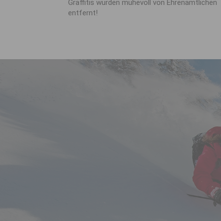
Graffitis wurden mühevoll von Ehrenamtlichen
entfernt!