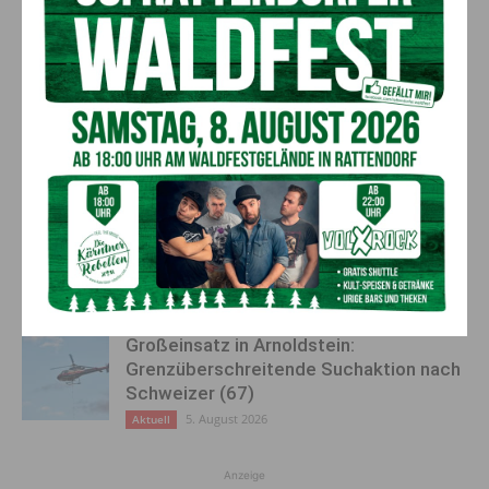
AKTUELLES
Kirchtag in St. Lorenzen
6. August 2026
Aktuell
50 Liter Kraftstoff ausgetreten:
Feuerwehreinsatz in Möderndorf
5. August 2026
Aktuell
Großeinsatz in Arnoldstein:
Grenzüberschreitende Suchaktion nach
Schweizer (67)
5. August 2026
Aktuell
Anzeige