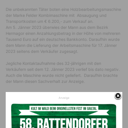
Die unbekannten Täter boten eine Holzbearbeitungsmaschine
der Marke Felder Kombimaschine mit Absaugung und
Transportkosten um € 6.200,- zum Verkauf an.
Am 5. Jänner 2023 überwies der Mann aus dem Bezirk
Hermagor einen Anzahlungsbetrag in der Höhe von mehreren
Tausend Euro auf ein deutsches Bankkonto. Daraufhin wurde
dem Mann die Lieferung der Arbeitsmaschine für 17. Jänner
2023 seitens dem Verkäufer zugesagt.
Jegliche Kontaktaufnahme des 32-jährigen mit den
Verkäufern seit dem 12. Jänner 2023 verlief bis dato negativ.
Auch die Maschine wurde nicht geliefert. Daraufhin brachte
der Mann diesen Sachverhalt zur Anzeige.
Anzeige
Vorheriger Artikel
Nächster Artikel
Lagerraumbrand in Hotel in
Schiunfall am Nassfeld
Tröpolach