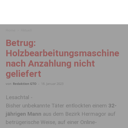
Home
Aktuell
Betrug:
Holzbearbeitungsmaschine
nach Anzahlung nicht
geliefert
von
Redaktion GTO
-
18. Januar 2023
Lesachtal -
Bisher unbekannte Täter entlockten einem
32-
jährigen Mann
aus dem Bezirk Hermagor auf
betrügerische Weise, auf einer Online-