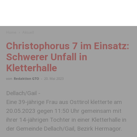
Home
Aktuell
Christophorus 7 im Einsatz:
Schwerer Unfall in
Kletterhalle
von
Redaktion GTO
-
20. Mai 2023
Dellach/Gail -
Eine 39-jährige Frau aus Osttirol kletterte am
20.05.2023 gegen 11:50 Uhr gemeinsam mit
ihrer 14-jährigen Tochter in einer Kletterhalle in
der Gemeinde Dellach/Gail, Bezirk Hermagor.