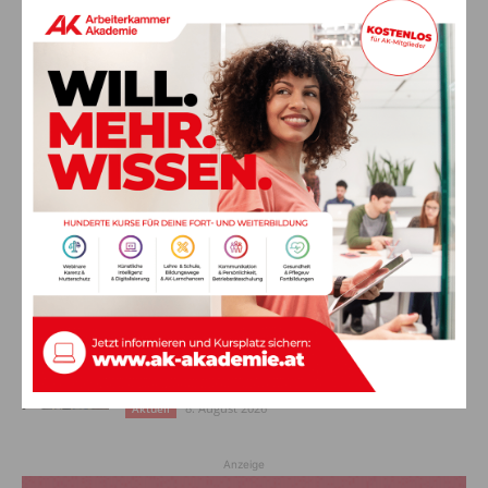
AKTUELLES
Ein langes Leben ging zu Ende: Anna
Stulier im 106. Lebensjahr verstorben
8. August 2026
Aktuell
Ehrung für 50 Jahre Chorleitung:
Kärntner Lorbeer in Gold für Herwig
Schwarz
8. August 2026
Aktuell
„Paolo Santonino“ wird heute gespielt –
abgesagte Premiere von gestern Abend
wird morgen nachgeholt
8. August 2026
Aktuell
Anzeige