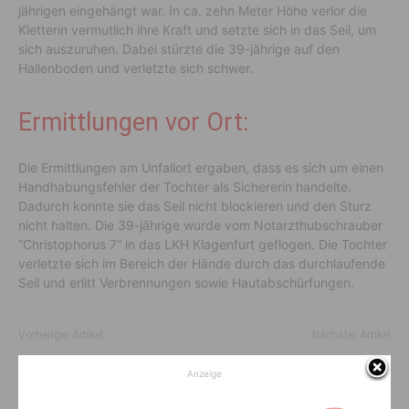
jährigen eingehängt war. In ca. zehn Meter Höhe verlor die
Kletterin vermutlich ihre Kraft und setzte sich in das Seil, um
sich auszuruhen. Dabei stürzte die 39-jährige auf den
Hallenboden und verletzte sich schwer.
Ermittlungen vor Ort:
Die Ermittlungen am Unfallort ergaben, dass es sich um einen
Handhabungsfehler der Tochter als Sichererin handelte.
Dadurch konnte sie das Seil nicht blockieren und den Sturz
nicht halten. Die 39-jährige wurde vom Notarzthubschrauber
“Christophorus 7” in das LKH Klagenfurt geflogen. Die Tochter
verletzte sich im Bereich der Hände durch das durchlaufende
Seil und erlitt Verbrennungen sowie Hautabschürfungen.
Vorheriger Artikel
Nächster Artikel
Verpflichtender Führerschein-
WACHSTUM im Fokus der
Anzeige
Check für Menschen über 70?
Toleranzgespräche 2023