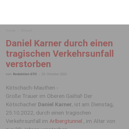
Home
Aktuell
Daniel Karner durch einen
tragischen Verkehrsunfall
verstorben
von
Redaktion GTO
-
29. Oktober 2022
Kötschach-Mauthen -
Große Trauer im Oberen Gailtal! Der
Kötschacher
Daniel Karner
, ist am Dienstag,
25.10.2022, durch einen tragischen
Verkehrsunfall im
Arlbergtunnel
, im Alter von