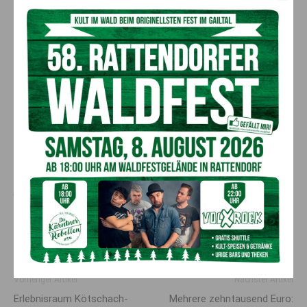
das Abendgebet stattfindet.
Verabschiedung am Montag, 31. Oktober, um 11.00 Uhr in der
Pfarrkirche Kötschach. Anschließend Beisetzung im
Ortsfriedhof.
Aufgrund der Tragödie werden sämtliche Ablösen für
Blumen, Kerzen und Kränzen seiner Lebenspartnerin
Fabienne und dem einjährigen Maximilian zugute
kommen.
Wer Spenden möchte: IBAN AT86 3936 4000
0001 9430 „Kennwort Daniel”
Aufrichtige Anteilnahme entbietet das
gesamte Team vom Gailtal Journal!
Vorheriger Artikel
Nächster Artikel
Erlebnisraum Kötschach-
Mehrere zehntausend Euro: