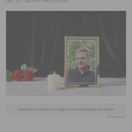
nur 30 Jahren verstorben.
Daniel Karner durch einen tragischen Verkehrsunfall verstorben
© Pixabay/KK