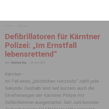
Home
Aktuell
Defibrillatoren für Kärntner
Polizei: „Im Ernstfall
lebensrettend“
von
Sabrina Dej
-
24. Juli 2024
Kärnten -
Im Fall eines „plötzlichen Herztods“ zählt jede
Sekunde. Deshalb sind seit kurzem auch die
Streifenwagen der Kärntner Polizei mit
Defibrillatoren ausgestattet. Seit Juni konnten