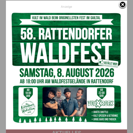
Anzeige
Verteilung der Defibrillatoren
Die Landespolizeidirektion Kärnten verfügt nun über
insgesamt 128 Defibrillatoren. Davon sind 110 Geräte in den
Streifenwagen des exekutiven Außendienstes installiert. Zwei
Geräte wurden dem Polizeikommissariat Villach und der
Landespolizeidirektion Kärnten in Klagenfurt zugewiesen.
Weitere 16 Defibrillatoren stehen als Reserve oder für
besondere Einsätze in der Logistikabteilung bereit.
Vorheriger Artikel
Nächster Artikel
Das GailtalMuseum – Schloss
AK-Goach zu Wohnbeihilfe
Möderndorf feiert 40 Jahre
Neu ab 2025: „Valorisierung
Förderungsverein & 100 Jahre
muss sichergestellt werden!“
Sammlung Georg Essl
AKTUELLES