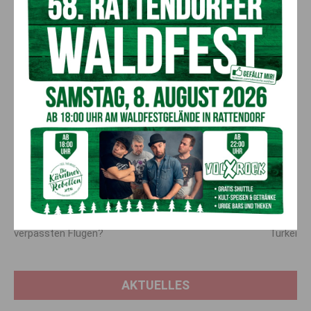
Vorheriger Artikel
Nächster Artikel
Schützt eine
Große Hilfsbereitschaft für
Reiseversicherung bei
die Erdbebenopfer in der
verpassten Flügen?
Türkei
AKTUELLES