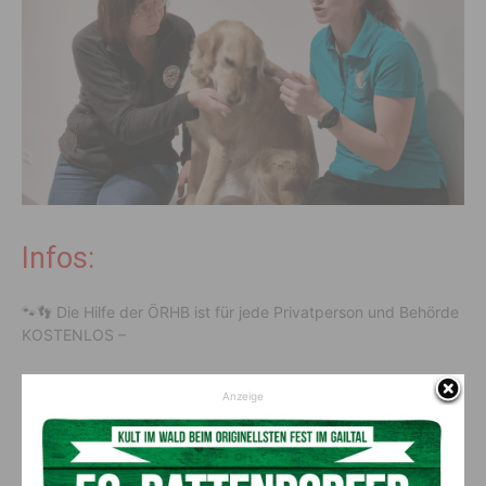
Infos:
🐾👣 Die Hilfe der ÖRHB ist für jede Privatperson und Behörde
KOSTENLOS –
Ruft die LAWZ unter der Nummer 130!
Anzeige
24h, 365 Tage im Jahr für Euch kostenlos einsatzbereit 🐾👣