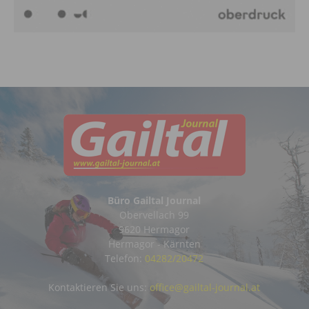
Büro Gailtal Journal
Obervellach 99
9620 Hermagor
Hermagor - Kärnten
Telefon:
04282/20472
Kontaktieren Sie uns:
office@gailtal-journal.at