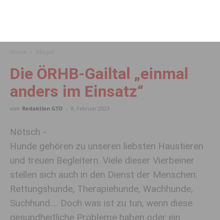
Home
Aktuell
Die ÖRHB-Gailtal „einmal
anders im Einsatz“
von
Redaktion GTO
-
8. Februar 2023
Nötsch -
Hunde gehören zu unseren liebsten Haustieren
und treuen Begleitern. Viele dieser Vierbeiner
stellen sich auch in den Dienst der Menschen:
Rettungshunde, Therapiehunde, Wachhunde,
Suchhund…. Doch was ist zu tun, wenn diese
gesundheitliche Probleme haben oder ein