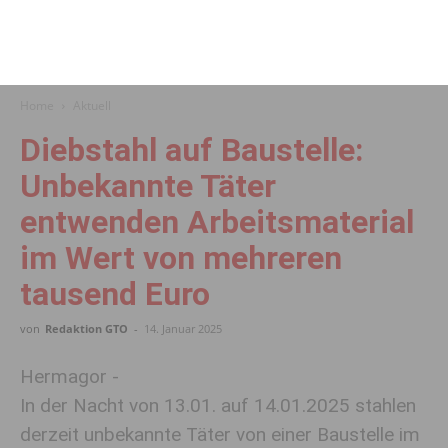
Home
Aktuell
Diebstahl auf Baustelle:
Unbekannte Täter
entwenden Arbeitsmaterial
im Wert von mehreren
tausend Euro
von
Redaktion GTO
-
14. Januar 2025
Hermagor -
In der Nacht von 13.01. auf 14.01.2025 stahlen
derzeit unbekannte Täter von einer Baustelle im