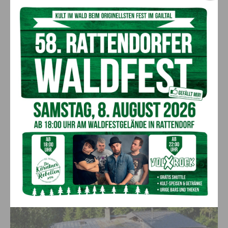
Kärntner Lorbeer in Gold für Herwig
Schwarz
8. August 2026
Aktuell
„Paolo Santonino“ wird heute gespielt –
abgesagte Premiere von gestern Abend
wird morgen nachgeholt
8. August 2026
Aktuell
„Sein Charakter bleibt unersetzbar“ –
Fußballverein nimmt Abschied
7. August 2026
Aktuell
Anzeige