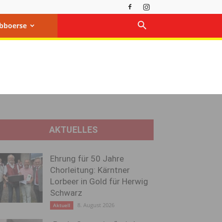
bboerse
AKTUELLES
Ehrung für 50 Jahre
Chorleitung: Kärntner
Lorbeer in Gold für Herwig
Schwarz
8. August 2026
Aktuell