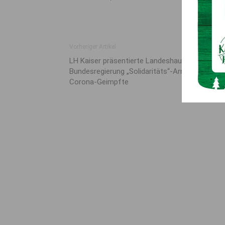
Vorheriger Artikel
LH Kaiser präsentierte Landeshauptleuten und
Bundesregierung „Solidaritäts“-Armbänder für
Corona-Geimpfte