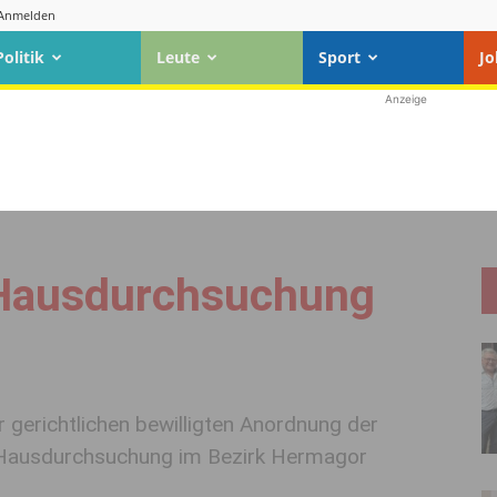
Anmelden
Politik
Leute
Sport
Jo
Anzeige
 Hausdurchsuchung
gerichtlichen bewilligten Anordnung der
e Hausdurchsuchung im Bezirk Hermagor