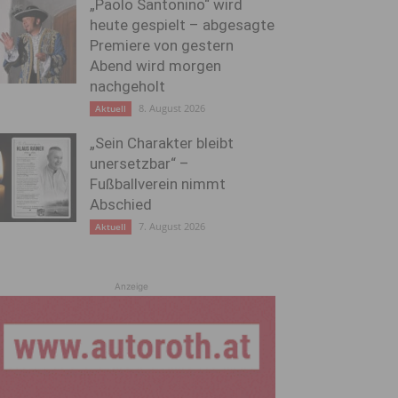
„Paolo Santonino“ wird
heute gespielt – abgesagte
Premiere von gestern
Abend wird morgen
nachgeholt
8. August 2026
Aktuell
„Sein Charakter bleibt
unersetzbar“ –
Fußballverein nimmt
Abschied
7. August 2026
Aktuell
Anzeige