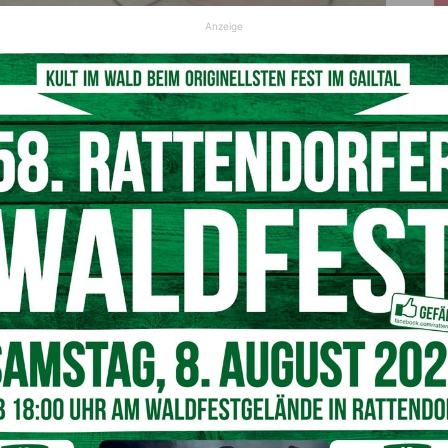
Anzeige
© LPD Kärnten
ährigen Mannes und einer 26-jährigen Frau, beide aus dem
tensilien auch ca. 15 Gramm Speed – Amphetamine, einige
 Mushrooms und ca. 50 Gramm Marihuana sichergestellt
nlage
ic Mushrooms befand sich im Obergeschoss des Objekts
iden auf freiem Fuß der Staatsanwaltschaft Klagenfurt
I Hermagor sowie ein Diensthundeführer mit seinem