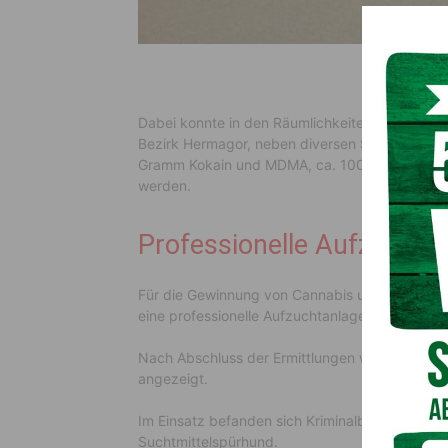
Dabei konnte in den Räumlichkeiten eines 34-j
Bezirk Hermagor, neben diversen Suchtmittelu
Gramm Kokain und MDMA, ca. 100 Gramm Magic
werden.
Professionelle Aufzuchta
Für die Gewinnung von Cannabis und den Mag
eine professionelle Aufzuchtanlage.
Nach Abschluss der Ermittlungen werden die Be
angezeigt.
Im Einsatz befanden sich Kriminalbeamte der P
Suchtmittelspürhund.