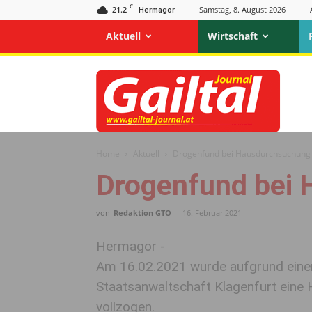
C
21.2
Samstag, 8. August 2026
Hermagor
Aktuell
Wirtschaft
Gailtal
Journal
Home
Aktuell
Drogenfund bei Hausdurchsuchung
Drogenfund bei
von
Redaktion GTO
-
16. Februar 2021
Hermagor -
Am 16.02.2021 wurde aufgrund einer 
Staatsanwaltschaft Klagenfurt ein
vollzogen.