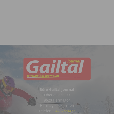
Büro Gailtal Journal
Obervellach 99
9620 Hermagor
Hermagor - Kärnten
Telefon:
04282/20472