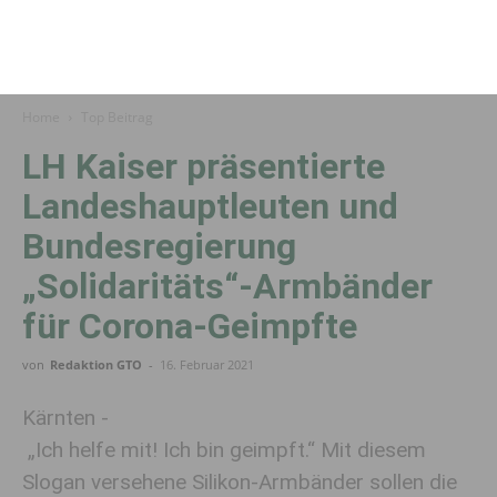
Home
Top Beitrag
LH Kaiser präsentierte
Landeshauptleuten und
Bundesregierung
„Solidaritäts“-Armbänder
für Corona-Geimpfte
von
Redaktion GTO
-
16. Februar 2021
Kärnten -
„Ich helfe mit! Ich bin geimpft.“ Mit diesem
Slogan versehene Silikon-Armbänder sollen die