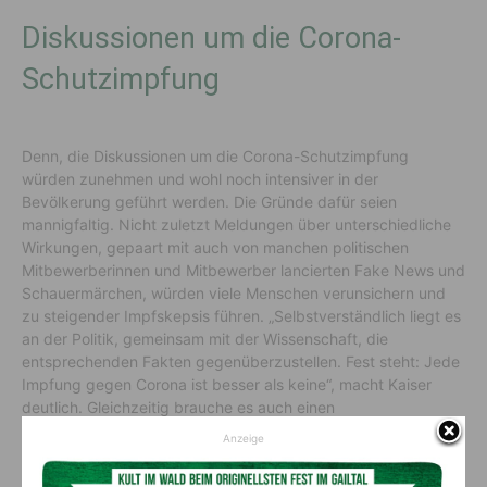
Diskussionen um die Corona-
Schutzimpfung
Denn, die Diskussionen um die Corona-Schutzimpfung
würden zunehmen und wohl noch intensiver in der
Bevölkerung geführt werden. Die Gründe dafür seien
mannigfaltig. Nicht zuletzt Meldungen über unterschiedliche
Wirkungen, gepaart mit auch von manchen politischen
Mitbewerberinnen und Mitbewerber lancierten Fake News und
Schauermärchen, würden viele Menschen verunsichern und
zu steigender Impfskepsis führen. „Selbstverständlich liegt es
an der Politik, gemeinsam mit der Wissenschaft, die
entsprechenden Fakten gegenüberzustellen. Fest steht: Jede
Impfung gegen Corona ist besser als keine“, macht Kaiser
deutlich. Gleichzeitig brauche es auch einen
niederschwelligen Zugang zur Frage, wie motiviere ich die
Anzeige
Menschen in Österreich dazu, sich impfen zu lassen.