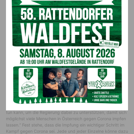
Armbändern als „give away“
Das sei mit den speziellen Armbändern als „give away“ für alle
geimpften Personen als Symbol für Einheit und Zusammenhalt
möglich. „Es geht einfach darum, durch das Tragen der
Armbänder ein Wir-Gefühl zu vermitteln und zu signalisieren:
„Ich bin geimpft! Ich helfe mit, auch dich vor Corona und den
bis zum Tod reichenden Folgen zu schützen“, erklärt Kaiser.
Gelb für Optimismus
Pototschnig und Wadl zur Ideenfindung: „Wir haben uns
gefragt, was man neben der nötigen Aufklärungsarbeit noch
tun kann, um die Regierung dabei zu unterstützen, damit sich
möglichst viele Menschen in Österreich gegen Corona impfen
lassen.“ Fest stehe, dass die Impfung ein wichtiger Schritt im
Kampf gegen Corona sei. Jede und jeder Einzelne könne dazu