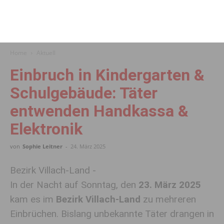
Home
Aktuell
Einbruch in Kindergarten &
Schulgebäude: Täter
entwenden Handkassa &
Elektronik
von
Sophie Leitner
-
24. März 2025
Bezirk Villach-Land -
In der Nacht auf Sonntag, den
23. März 2025
kam es im
Bezirk Villach-Land
zu mehreren
Einbrüchen. Bislang unbekannte Täter drangen in