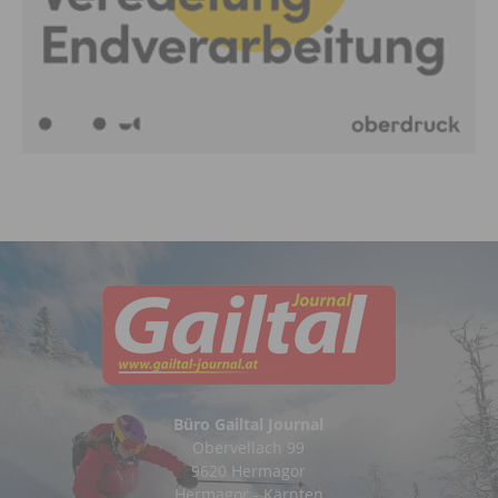
Büro Gailtal Journal
Obervellach 99
9620 Hermagor
Hermagor - Kärnten