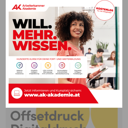
Ehrung für 50 Jahre Chorleitung:
Kärntner Lorbeer in Gold für Herwig
Schwarz
8. August 2026
Aktuell
„Paolo Santonino“ wird heute gespielt –
abgesagte Premiere von gestern Abend
wird morgen nachgeholt
8. August 2026
Aktuell
Anzeige