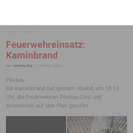
Home
Aktuell
Feuerwehreinsatz:
Kaminbrand
von
Sabrina Dej
-
1. Februar 2024
Pöckau -
Ein Kaminbrand hat gestern Abend, um 18.13
Uhr, die Feuerwehren Pöckau-Lind und
Arnoldstein auf den Plan gerufen.