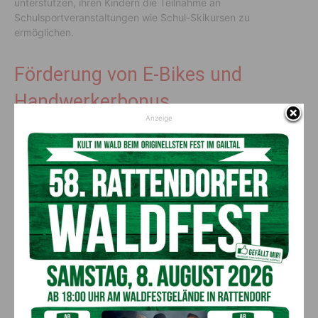
unterstützen, ihren Kindern die Teilnahme an
Schulsportveranstaltungen wie Schul-Skikursen zu
ermöglichen.
Förderung von E-Bikes und
Handwerkerbonus
Anzeige
Auch bei der Förderung von E-Bikes könnt ihr mehrere
hundert Euro sparen, wenn ihr einen entsprechenden
Bonus
beantragt. Dies gilt auch für bereits gekaufte Fahrräder,
solange der Kauf nicht länger als bis März zurückliegt. Zudem
gibt es den Handwerkerbonus, bei dem der Umbau und
Neubau durch professionelle Handwerker mit bis zu 2.000
Euro gefördert wird. Der Antrag kann zwar erst ab Juli gestellt
werden, aber du kannst auch Rechnungen einschicken, die ab
dem 1. März ausgestellt wurden.
Gehaltssteigerungen für