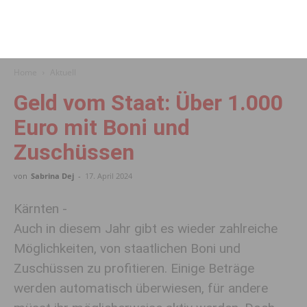
Home
Aktuell
Geld vom Staat: Über 1.000
Euro mit Boni und
Zuschüssen
von
Sabrina Dej
-
17. April 2024
Kärnten -
Auch in diesem Jahr gibt es wieder zahlreiche
Möglichkeiten, von staatlichen Boni und
Zuschüssen zu profitieren. Einige Beträge
werden automatisch überwiesen, für andere