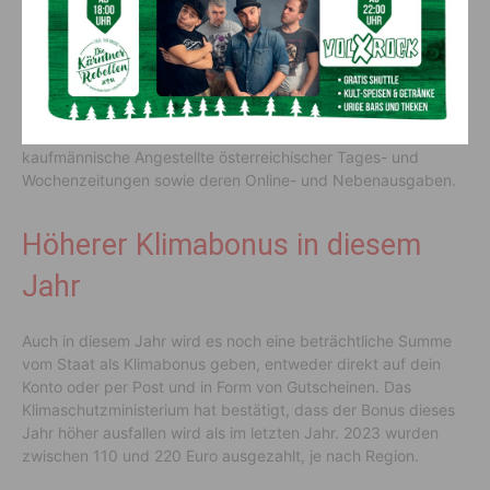
bestimmte Berufsgruppen
Mit dem Aprilgehalt können sich viele tausend Österreicher
über deutliche Gehaltserhöhungen freuen. Dies ergaben
zumindest die Kollektivvertragsverhandlungen der letzten
Wochen. Betroffen sind etwa 67.000 Finanzangestellte sowie
kaufmännische Angestellte österreichischer Tages- und
Wochenzeitungen sowie deren Online- und Nebenausgaben.
Höherer Klimabonus in diesem
Jahr
Auch in diesem Jahr wird es noch eine beträchtliche Summe
vom Staat als Klimabonus geben, entweder direkt auf dein
Konto oder per Post und in Form von Gutscheinen. Das
Klimaschutzministerium hat bestätigt, dass der Bonus dieses
Jahr höher ausfallen wird als im letzten Jahr. 2023 wurden
zwischen 110 und 220 Euro ausgezahlt, je nach Region.