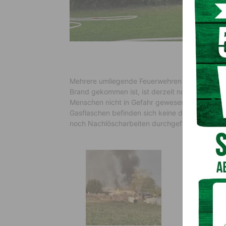
Mehrere umliegende Feuerwehren stehen aktuell
Brand gekommen ist, ist derzeit noch unklar. Wi
Menschen nicht in Gefahr gewesen. In der Lage
Gasflaschen befinden sich keine dort. „Die Hall
noch Nachlöscharbeiten durchgeführt.