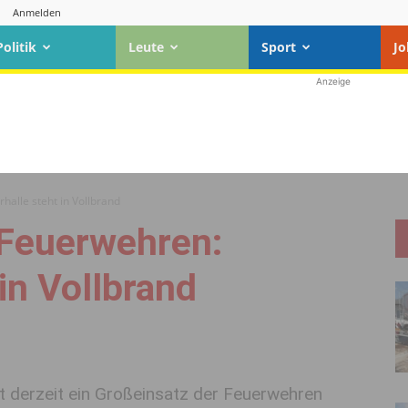
Anmelden
Politik
Leute
Sport
Jo
Anzeige
halle steht in Vollbrand
 Feuerwehren:
in Vollbrand
et derzeit ein Großeinsatz der Feuerwehren