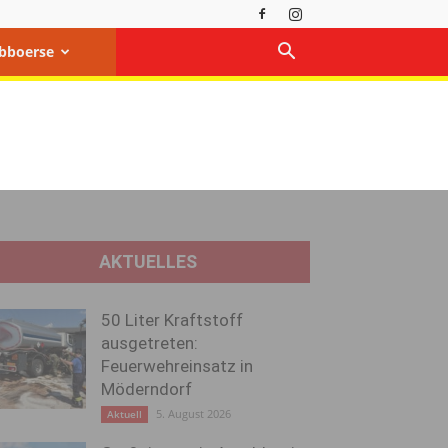
bboerse
AKTUELLES
50 Liter Kraftstoff
ausgetreten:
Feuerwehreinsatz in
Möderndorf
5. August 2026
Aktuell