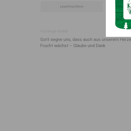
Leserfoto/5min
Vorheriger Artikel
Gott segne uns, dass auch aus unserem Herz
Frucht wächst – Glaube und Dank