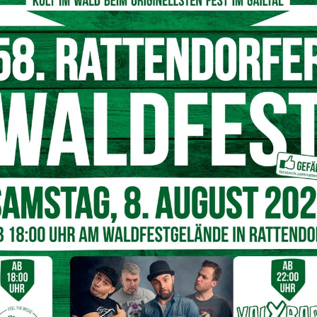
© Leserfoto/5min
 in Hart (Gemeinde Arnoldstein) im Einsatz. Wie es zu dem
e Einsatzleiter
Michael Miggitsch
berichtet, seien
rhalle wurden Holz, Geräte und Kürbiskerne gelagert –
e ist komplett abgebrannt“, so
Miggitsch
. Nun werden