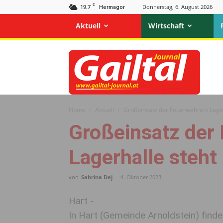
C
19.7
Donnerstag, 6. August 2026
Hermagor
Aktuell
Wirtschaft
Gailtal
Journal
Home
Aktuell
Großeinsatz der Feuerwehren: Lager
Großeinsatz der
Lagerhalle steht 
von
Sabrina Dej
-
4. Oktober 2023
Hart -
In Hart (Gemeinde Arnoldstein) find