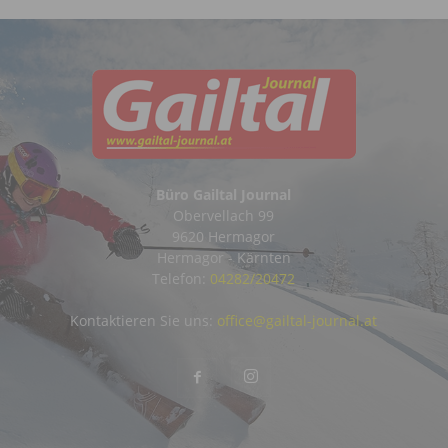
Büro Gailtal Journal
Obervellach 99
9620 Hermagor
Hermagor - Kärnten
Telefon:
04282/20472
Kontaktieren Sie uns:
office@gailtal-journal.at