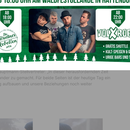
dass wir heute einen ersten Schritt in die richtige Richtung
gfristig eine nachhaltige Lösung benötigen und wir werden
e Tag zeigt, dass wir in einem gemeinsamen Europa
r Landeshauptmann.
en freudigen Tag. Denn eine Straße zwischen zwei
rastrukturelle Grundlage für ein Miteinander und dafür, dass
släufe in Gang gesetzt werden. Ich darf mich für die gute
 und ich darf mich bei meinen Mitarbeitern als auch bei
n. Sie haben Gewaltiges geleistet“, so Gruber. Heute werde
esetzt. Die bewältigten Herausforderungen hätten auch
auptmann-Stellvertreter: „In dieser herausfordernden Zeit
nder zu gemacht. Für beide Seiten ist der heutige Tag ein
g aufbauen und unsere Beziehungen noch weiter