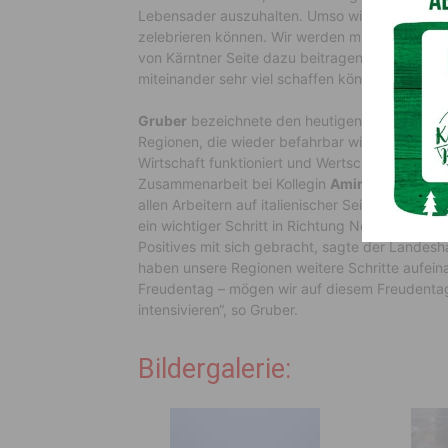
Lebensader auszuhalten. Umso wichtiger ist es, 
zelebrieren können. Wir werden mittel- und lan
von Kärntner Seite dazu beitragen. Der heutig
miteinander sehr viel schaffen können“, so de
Gruber
bezeichnete den heutigen Tag als „ein
Regionen, die wieder befahrbar wird, ist die inf
Wirtschaft funktioniert und Wertschöpfungskrei
Zusammenarbeit bei Kollegin
Amirante
bedanken
allen Arbeitern auf italienischer Seite bedanke
ein wichtiger Schritt in Richtung Normalität g
Positives mit sich gebracht, sagte der Landesh
haben unsere Regionen weitere Schritte aufeina
Freudentag – mögen wir auf diesem Freudenta
intensivieren“, so Gruber.
Bildergalerie: