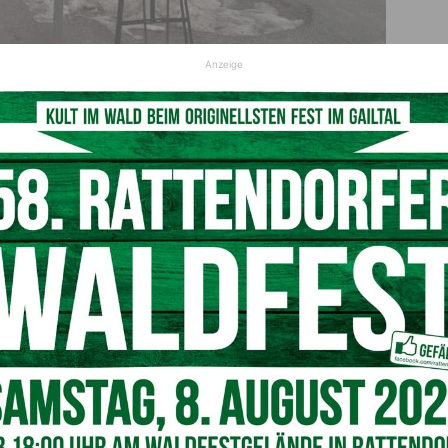
Anzeige
ident der Region Friaul-Julisch Venetien und
Cristina
isch Venetien, nahmen Landeshauptmann
Peter Kaiser
und
iedereröffnung des Plöckenpasses teil. Beiden Seiten
enarbeit im Rahmen der Sanierungsarbeiten in den
en Akt der teilweisen Verkehrsfreigabe des Plöckenpasses
edanken, die dazu beigetragen haben. Es hat uns gezeigt,
res Wort, sondern gelebtes und aktives Miteinander ist“,
Menschen beider Regionen war, die „Unterbrechung einer