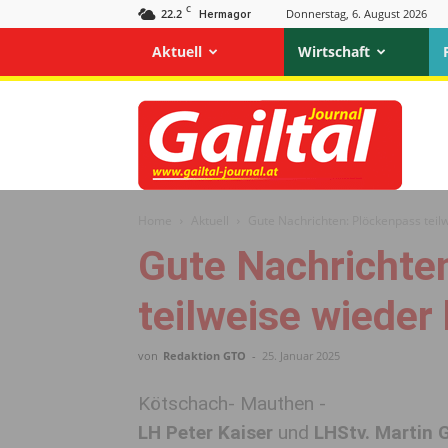
C
22.2
Donnerstag, 6. August 2026
Hermagor
Aktuell
Wirtschaft
Gailtal
Journal
Home
Aktuell
Gute Nachrichten: Plöckenpass teil
Gute Nachrichte
teilweise wieder
von
Redaktion GTO
-
25. Januar 2025
Kötschach- Mauthen -
LH Peter Kaiser
und
LHStv. Martin 