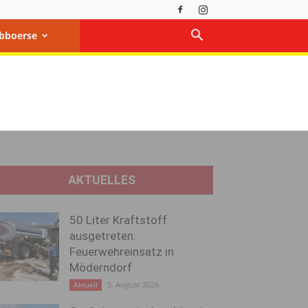
bboerse
AKTUELLES
50 Liter Kraftstoff
ausgetreten:
Feuerwehreinsatz in
Möderndorf
5. August 2026
Aktuell