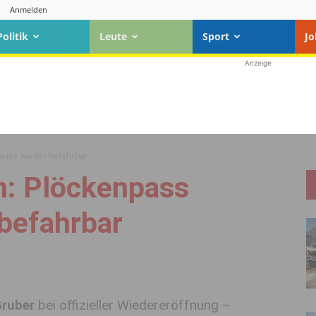
Anmelden
Politik
Leute
Sport
Jo
Anzeige
weise wieder befahrbar
n: Plöckenpass
 befahrbar
Gruber
bei offizieller Wiedereröffnung –