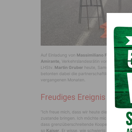
Auf Einladung von
Massimiliano Fedriga
, Präs
Amirante,
Verkehrslandesrätin von Friaul-Jul
LHStv.
Martin Gruber
heute, Samstag, an der W
betonten dabei die partnerschaftliche Zusamm
vergangenen Monaten.
Freudiges Ereignis
“Ich freue mich, dass wir heute diesen wichtig
zustande bringen. Ich möchte mich bei allen b
dass grenzüberschreitende Kooperation kein lee
so
Kaiser
. Er wisse, wie schwierig es für die 