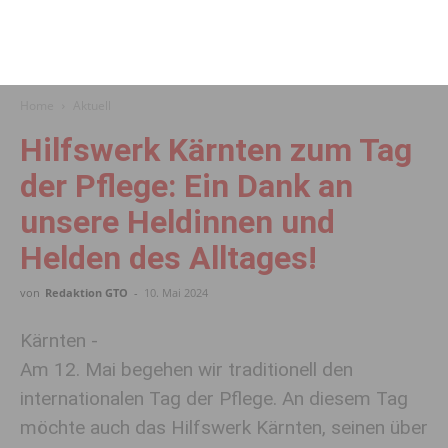
Home
Aktuell
Hilfswerk Kärnten zum Tag
der Pflege: Ein Dank an
unsere Heldinnen und
Helden des Alltages!
von
Redaktion GTO
-
10. Mai 2024
Kärnten -
Am 12. Mai begehen wir traditionell den
internationalen Tag der Pflege. An diesem Tag
möchte auch das Hilfswerk Kärnten, seinen über