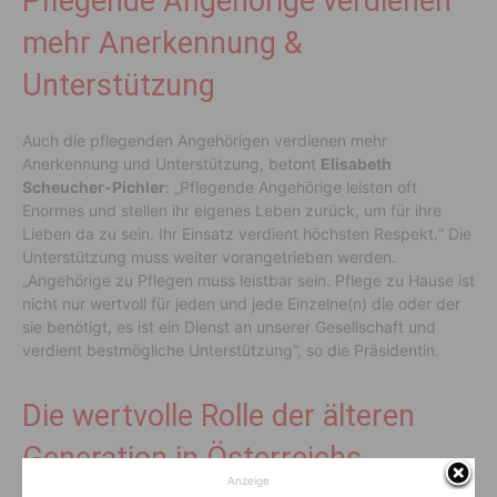
Pflegende Angehörige verdienen
mehr Anerkennung &
Unterstützung
Auch die pflegenden Angehörigen verdienen mehr
Anerkennung und Unterstützung, betont
Elisabeth
Scheucher-Pichler
: „Pflegende Angehörige leisten oft
Enormes und stellen ihr eigenes Leben zurück, um für ihre
Lieben da zu sein. Ihr Einsatz verdient höchsten Respekt.“ Die
Unterstützung muss weiter vorangetrieben werden.
„Angehörige zu Pflegen muss leistbar sein. Pflege zu Hause ist
nicht nur wertvoll für jeden und jede Einzelne(n) die oder der
sie benötigt, es ist ein Dienst an unserer Gesellschaft und
verdient bestmögliche Unterstützung“, so die Präsidentin.
Die wertvolle Rolle der älteren
Generation in Österreichs
Anzeige