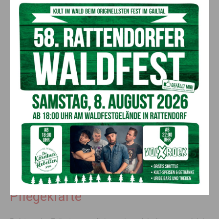
Gesellschaft
Eine Lanze bricht die Hilfswerk Präsidentin auch für die
zahlreichen Pflegekräfte, die auch nach dem
Regelpensionsalter aus verschiedensten Gründen im Beruf
bleiben möchten. „Mir ist es wichtig, dass das Bewusstsein
dahingehend geschärft wird, dass erkannt wird, wie viel die
2,3 Millionen Seniorinnen und Senioren jährlich in Österreich
beitragen. Immerhin ist jeder fünfte Haushalt in Österreich ein
Seniorenhaushalt, im Jahr 2030, wird das fast jeder vierte
Haushalt sein. Seniorinnen und Senioren, leisten ein
milliardenschwere Wirtschaftsleistung. Knapp 30 Milliarden
Euro des privaten Konsums entfallen jedes Jahr auf die Über-
65-Jährigen und 17 Milliarden Euro zahlen die Über-65-
Jährigen jährlich in den Staatshaushalt ein.
Gerechte Anerkennung für
Pflegekräfte