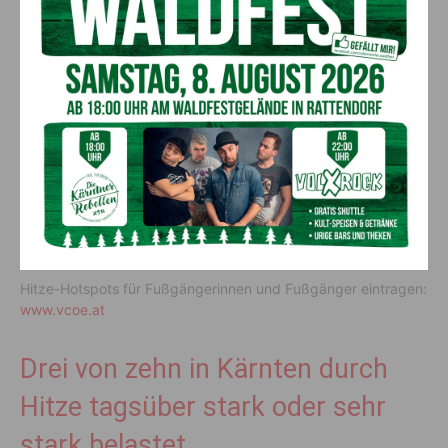
dadurch zu wenig ab”, verdeutlicht VCÖ-Expertin
Katharina
Jaschinsky
.
Jede fünfte Person in Kärnten ist nachts während
Hitzeperioden stark oder sehr belastet. Hitzetage mit
Temperaturen von 30 Grad oder mehr sowie Tropennächte
mit 20 Grad Celsius oder mehr werden durch die Erderhitzung
künftig zunehmen. Bäume sind natürliche Klimaanlagen, die
die Luft in der Umgebung kühlen und angenehmer machen.
Hitze Hotsports eintragen
Hitze-Hotspots für Fußgängerinnen und Fußgänger eintragen:
www.vcoe.at
Drei von zehn in Kärnten durch
Hitze tagsüber stark oder sehr
stark belastet