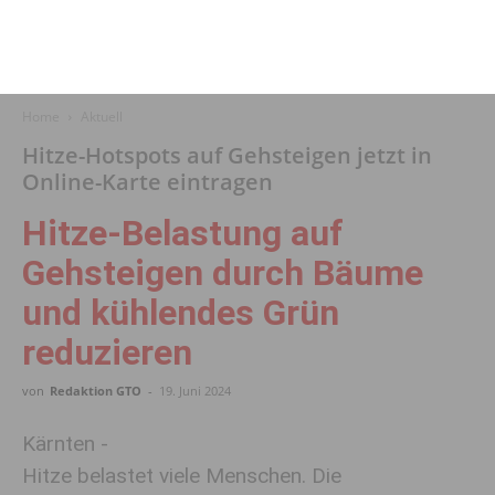
Home
Aktuell
Hitze-Hotspots auf Gehsteigen jetzt in
Online-Karte eintragen
Hitze-Belastung auf
Gehsteigen durch Bäume
und kühlendes Grün
reduzieren
von
Redaktion GTO
-
19. Juni 2024
Kärnten -
Hitze belastet viele Menschen. Die