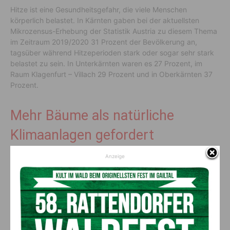
Hitze ist eine Gesundheitsgefahr, die viele Menschen
körperlich belastet. In Kärnten gaben bei der aktuellsten
Mikrozensus-Erhebung der Statistik Austria zu diesem Thema
im Zeitraum 2019/2020 31 Prozent der Bevölkerung an,
tagsüber während Hitzeperioden stark oder sogar sehr stark
belastet zu sein. In Unterkärnten waren es 27 Prozent, im
Raum Klagenfurt – Villach 29 Prozent und in Oberkärnten 37
Prozent.
Mehr Bäume als natürliche
Klimaanlagen gefordert
Anzeige
Asphalt heizt sich durch Sonnenstrahlung auf über 60 Grad
auf, macht der VCÖ aufmerksam. Dort, wo es im Straßenraum
lediglich Asphalt und parkende Autos gibt, bleibt es auch in
der Nacht zu warm. “Parkende Autos heizen sich nicht nur
innen massiv auf, sondern auch außen, und unterhalb der
abgestellten Autos bildet sich ein Wärmepolster. In der Nacht
wird diese Wärme an die Umgebung abgegeben, es kühlt