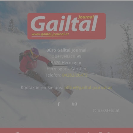
Büro Gailtal Journal
Obervellach 99
9620 Hermagor
Hermagor - Kärnten
Telefon:
04282/20472
Kontaktieren Sie uns:
office@gailtal-journal.at
© nassfeld.at