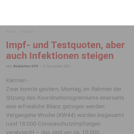
Home
Aktuell
Impf- und Testquoten, aber
auch Infektionen steigen
von
Redaktion GTO
-
9. November 2021
Kärnten -
Zwar konnte gestern, Montag, im Rahmen der
Sitzung des Koordinationsgremiums einerseits
eine erfreuliche Bilanz gezogen werden:
Vergangene Woche (KW44) wurden insgesamt
rund 18.000 Coronaschutzimpfungen
verabreicht – das sind um ca. 10.000