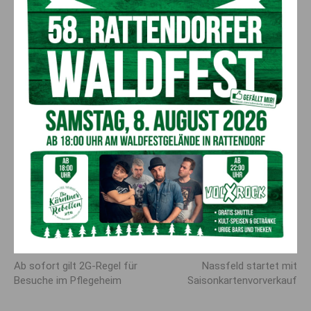
Die Bilanz der letzten acht Tage lautet: plus 43 Personen
mehr in den Krankenhäusern, davon 34 auf der Normal- und
neun auf der Intensivstation. Leider sind auch weitere vier
Todesfälle zu verzeichnen.
Zu erwähnen ist, dass aktuell in keiner Kärntner Schule
Klassen coronabedingt geschlossen sind. In den Altenwohn-
und Pflegeheimen bleibt es bei der 2,5 G-Regel bei den
Mitarbeiterinnen und Mitarbeitern sowie bei der 2G-Regel bei
den Besucherinnen und Besuchern. Das Tragen einer FFP2-
Maske ist verpflichtend.
Alle Impftermine sind wie immer unter
coronainfo.ktn.gv.at
zu
finden.
Vorheriger Artikel
Nächster Artikel
Ab sofort gilt 2G-Regel für
Nassfeld startet mit
Besuche im Pflegeheim
Saisonkartenvorverkauf