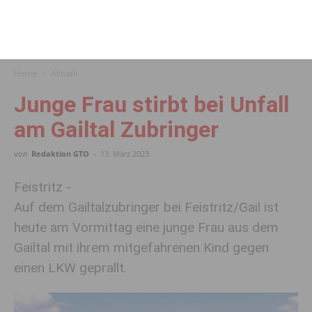
Home
Aktuell
Junge Frau stirbt bei Unfall
am Gailtal Zubringer
von
Redaktion GTO
-
13. März 2023
Feistritz -
Auf dem Gailtalzubringer bei Feistritz/Gail ist
heute am Vormittag eine junge Frau aus dem
Gailtal mit ihrem mitgefahrenen Kind gegen
einen LKW geprallt.