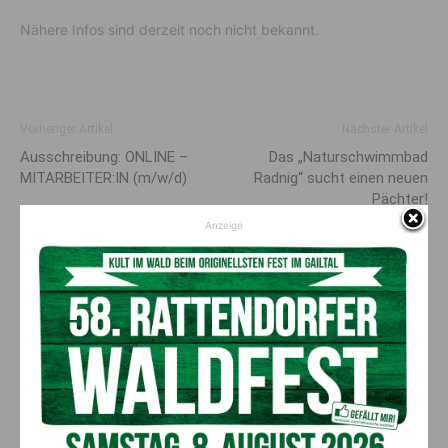
Nähere Infos sind derzeit noch nicht bekannt.
Vorheriger Artikel
Nächster Artikel
Ausschreibung: ONLINE –
Das „Naturschwimmbad
MITARBEITER:IN (m/w/d)
Radnig“ sucht einen neuen
Pächter!
Anzeige
AKTUELLES
Ehrung für 50 Jahre Chorleitung:
Kärntner Lorbeer in Gold für Herwig
Schwarz
8. August 2026
Aktuell
„Paolo Santonino“ wird heute gespielt –