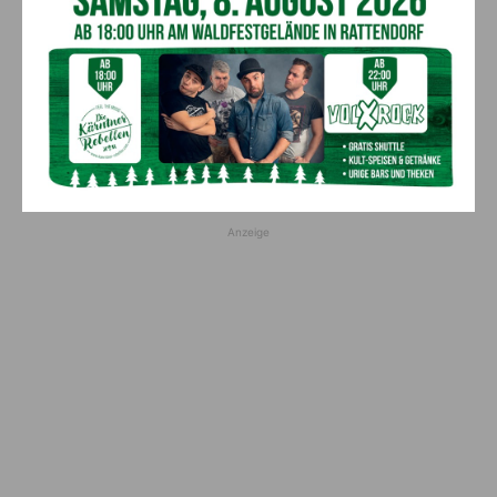
abgesagte Premiere von gestern Abend
wird morgen nachgeholt
8. August 2026
Aktuell
„Sein Charakter bleibt unersetzbar“ –
Fußballverein nimmt Abschied
7. August 2026
Aktuell
Anzeige