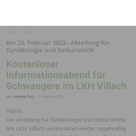
Home
Leute
Am 23. Februar 2023 - Abteilung für
Gynäkologie und Geburtshilfe
Kostenloser
Informationsabend für
Schwangere im LKH Villach
von
Sabrina Dej
-
21. Februar 2023
Villach -
Die Abteilung für Gynäkologie und Geburtshilfe
am LKH Villach veranstaltet wieder regelmäßig