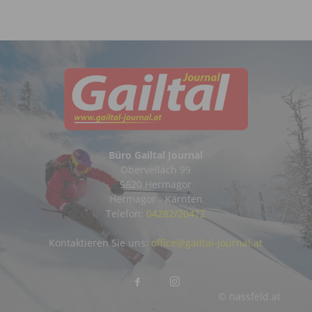
Büro Gailtal Journal
Obervellach 99
9620 Hermagor
Hermagor - Kärnten
Telefon:
04282/20472
Kontaktieren Sie uns:
office@gailtal-journal.at
© nassfeld.at