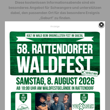
Diese kostenlosen Informationsabende sind ein
besonderes Angebot für Schwangere und unterstützen
dabei, den passenden Ort für das besondere Ereignis
„Geburt“ zu finden.
Anzeige
Wann:
23. Februar, 18:30 Uhr bis 20 Uhr
Wo:
Seminarraum A/B Neurologie, Erdgeschoss
Bitte beachten Sie die FFP2-Maskenpflicht und die
Hygienemaßnahmen im LKH Villach. Weitere Informationen
finden Sie auf der Homepage der Abteilung für Gynäkologie
und Geburtshilfe:
Informationsabend für werdende Eltern (lkh-
vil.or.at)
Vorheriger Artikel
Nächster Artikel
Kostenvergleich zum Vorjahr:
Hochenwarter und Mikl siegten
Bau­kosten steigen weiter an
beim Drei­länder­eck-Skitouren­
rennen