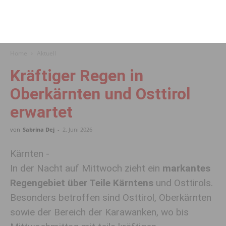
Home
Aktuell
Kräftiger Regen in
Oberkärnten und Osttirol
erwartet
von
Sabrina Dej
-
2. Juni 2026
Kärnten -
In der Nacht auf Mittwoch zieht ein
markantes
Regengebiet über Teile Kärntens
und Osttirols.
Besonders betroffen sind Osttirol, Oberkärnten
sowie der Bereich der Karawanken, wo bis