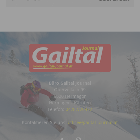
Büro Gailtal Journal
Obervellach 99
9620 Hermagor
Hermagor - Kärnten
Telefon:
04282/20472
Kontaktieren Sie uns:
office@gailtal-journal.at