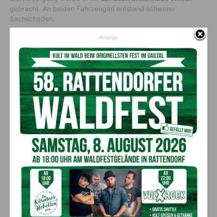
gebracht. An beiden Fahrzeugen entstand schwerer
Sachschaden.
Anzeige
Vorheriger Artikel
Nächster Artikel
Wirtschaftskammer Kärnten
Equal Pension Day 2025:
warnt: Fake-Mails von
Filmabend in Klagenfurt macht
falschen „Vertretern“ im
Pensionsunterschiede
Umlauf – Diese E-Mail solltest
sichtbar und ruft zum Handeln
du unbedingt ignorieren!
auf
AKTUELLES
„Sein Charakter bleibt unersetzbar“ –
Fußballverein nimmt Abschied
7. August 2026
Aktuell
Bargeld im Bankomaten vergessen –