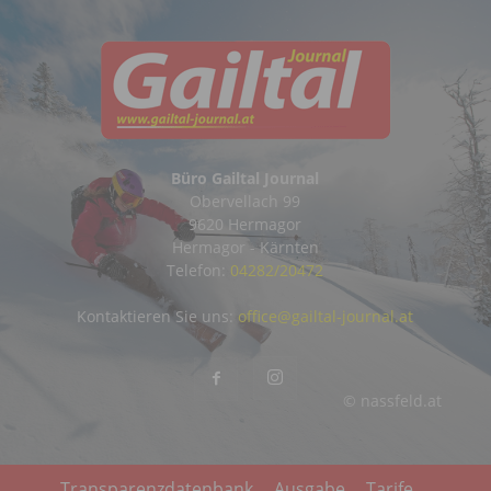
Büro Gailtal Journal
Obervellach 99
9620 Hermagor
Hermagor - Kärnten
Telefon:
04282/20472
Kontaktieren Sie uns:
office@gailtal-journal.at
© nassfeld.at
Transparenzdatenbank
Ausgabe
Tarife