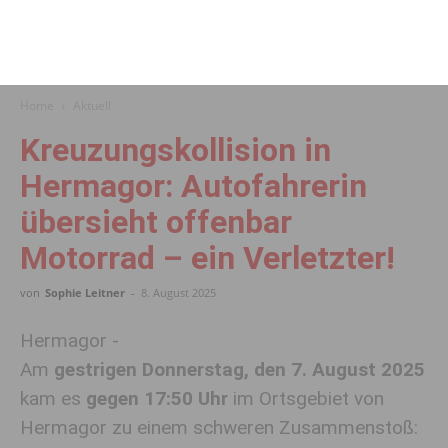
Home
Aktuell
Kreuzungskollision in
Hermagor: Autofahrerin
übersieht offenbar
Motorrad – ein Verletzter!
von
Sophie Leitner
-
8. August 2025
Hermagor -
Am
gestrigen Donnerstag, den 7. August 2025
kam es
gegen 17:50 Uhr
im Ortsgebiet von
Hermagor zu einem schweren Zusammenstoß: